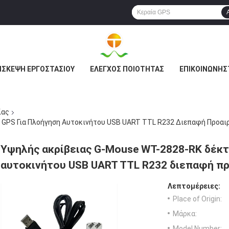
ΙΣΚΕΨΉ ΕΡΓΟΣΤΑΣΊΟΥ
ΈΛΕΓΧΟΣ ΠΟΙΌΤΗΤΑΣ
ΕΠΙΚΟΙΝΩΝΉΣ
ίας
 GPS Για Πλοήγηση Αυτοκινήτου USB UART TTL R232 Διεπαφή Προαι
Υψηλής ακρίβειας G-Mouse WT-2828-RK δέκτ
αυτοκινήτου USB UART TTL R232 διεπαφή πρ
Λεπτομέρειες:
Place of Origin:
Μάρκα:
Model Number: