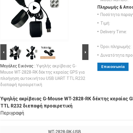
Πληρωμής & Αποσ
Ποσότητα παραγγ
Τιμή:
Delivery Time:
Όροι πληρωμής:
Δυνατότητα προ
Μεγάλες Εικόνας :
Υψηλής ακρίβειας G-
Επικοινωνία
Mouse WT-2828-RK δέκτης κεραίας GPS για
πλοήγηση αυτοκινήτου USB UART TTL R232
διεπαφή προαιρετική
Υψηλής ακρίβειας G-Mouse WT-2828-RK δέκτης κεραίας 
TTL R232 διεπαφή προαιρετική
Περιγραφή
WT-2828-RK-USB