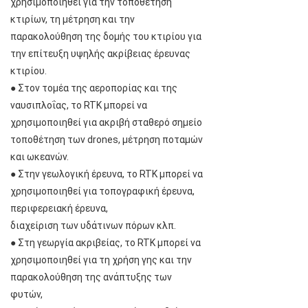
χρησιμοποιηθεί για την τοποθέτηση
κτιρίων, τη μέτρηση και την
παρακολούθηση της δομής του κτιρίου για
την επίτευξη υψηλής ακρίβειας έρευνας
κτιρίου.
● Στον τομέα της αεροπορίας και της
ναυσιπλοΐας, το RTK μπορεί να
χρησιμοποιηθεί για ακριβή σταθερό σημείο
τοποθέτηση των drones, μέτρηση ποταμών
και ωκεανών.
● Στην γεωλογική έρευνα, το RTK μπορεί να
χρησιμοποιηθεί για τοπογραφική έρευνα,
περιφερειακή έρευνα,
διαχείριση των υδάτινων πόρων κλπ.
● Στη γεωργία ακριβείας, το RTK μπορεί να
χρησιμοποιηθεί για τη χρήση γης και την
παρακολούθηση της ανάπτυξης των
φυτών,