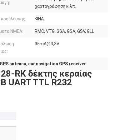
μογή:
χαρτογράφηση κ.λπ.
 προέλευσης:
ΚΙΝΑ
ματα NMEA:
RMC, VTG, GGA, GSA, GSV, GLL
νάλωση
35mA@3,3V
ιας:
GPS antenna
,
car navigation GPS receiver
28-RK δέκτης κεραίας
SB UART TTL R232