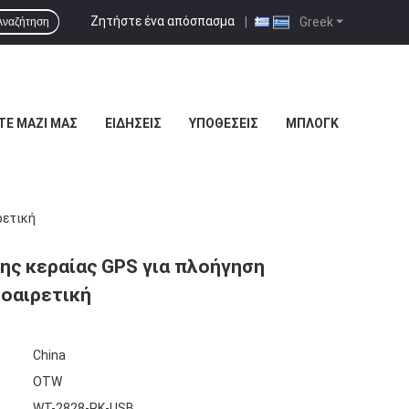
Ζητήστε ένα απόσπασμα
|
Greek
Αναζήτηση
ΤΕ ΜΑΖΊ ΜΑΣ
ΕΙΔΉΣΕΙΣ
ΥΠΟΘΈΣΕΙΣ
ΜΠΛΟΓΚ
ρετική
ης κεραίας GPS για πλοήγηση
οαιρετική
China
OTW
WT-2828-RK-USB