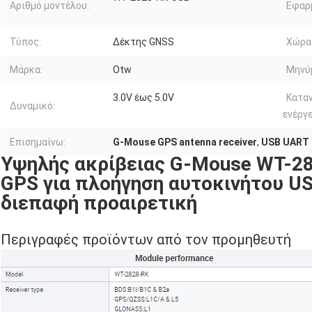
Αριθμό μοντέλου:
Εφαρ
Τύπος:
Δέκτης GNSS
Χώρα
Μάρκα:
Otw
Μηνύ
3.0V έως 5.0V
Κατα
Δυναμικό:
ενέργε
Επισημαίνω:
G-Mouse GPS antenna receiver
,
USB UART 
Υψηλής ακρίβειας G-Mouse WT-28
GPS για πλοήγηση αυτοκινήτου U
διεπαφή προαιρετική
Περιγραφές προϊόντων από τον προμηθευτή