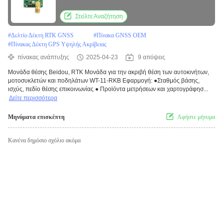
ποδήλατα
Στείλτε Αναζήτηση
#
Δελτίο Δέκτη RTK GNSS
#
Πίνακα GNSS OEM
#
Πίνακας Δέκτη GPS Υψηλής Ακρίβειας
πίνακας ανάπτυξης
2025-04-23
9 απόψεις
Μονάδα θέσης Beidou, RTK Μονάδα για την ακριβή θέση των αυτοκινήτων,
μοτοσυκλετών και ποδηλάτων WT-11-RKB Εφαρμογή: ●Σταθμός βάσης,
ισχύς, πεδίο θέσης επικοινωνίας ● Προϊόντα μετρήσεων και χαρτογράφησ...
Δείτε περισσότερα
Μηνύματα επισκέπτη
Αφήστε μήνυμα
Κανένα δημόσιο σχόλιο ακόμα