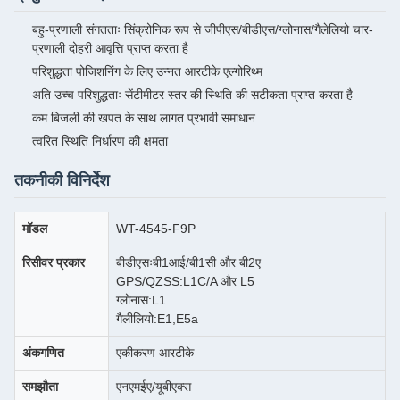
बहु-प्रणाली संगतताः सिंक्रोनिक रूप से जीपीएस/बीडीएस/ग्लोनास/गैलेलियो चार-
प्रणाली दोहरी आवृत्ति प्राप्त करता है
परिशुद्धता पोजिशनिंग के लिए उन्नत आरटीके एल्गोरिथ्म
अति उच्च परिशुद्धताः सेंटीमीटर स्तर की स्थिति की सटीकता प्राप्त करता है
कम बिजली की खपत के साथ लागत प्रभावी समाधान
त्वरित स्थिति निर्धारण की क्षमता
तकनीकी विनिर्देश
मॉडल
WT-4545-F9P
रिसीवर प्रकार
बीडीएसःबी1आई/बी1सी और बी2ए
GPS/QZSS:L1C/A और L5
ग्लोनास:L1
गैलीलियो:E1,E5a
अंकगणित
एकीकरण आरटीके
समझौता
एनएमईए/यूबीएक्स