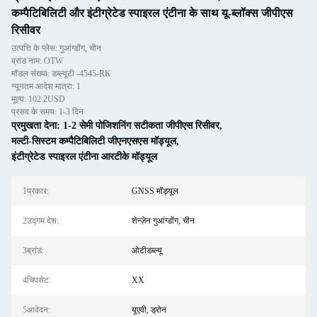
कम्पैटिबिलिटी और इंटीग्रेटेड स्पाइरल एंटीना के साथ यू-ब्लॉक्स जीपीएस
रिसीवर
उत्पत्ति के प्लेस: गुआंग्डोंग, चीन
ब्रांड नाम: OTW
मॉडल संख्या: डब्ल्यूटी -4545-RK
न्यूनतम आदेश मात्रा: 1
मूल्य: 102.2USD
प्रसव के समय: 1-3 दिन
प्रमुखता देना:
1-2 सेमी पोजिशनिंग सटीकता जीपीएस रिसीवर
,
मल्टी-सिस्टम कम्पैटिबिलिटी जीएनएसएस मॉड्यूल
,
इंटीग्रेटेड स्पाइरल एंटीना आरटीके मॉड्यूल
1प्रकार:
GNSS मॉड्यूल
2उद्गम देश:
शेन्ज़ेन गुआंग्डोंग, चीन
3ब्रांड:
ओटीडब्ल्यू
4चिपसेट:
XX
5आवेदन:
यूएवी, ड्रोन