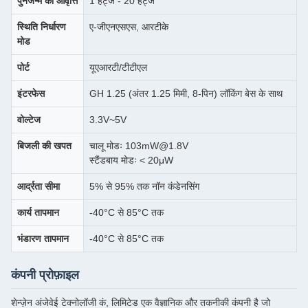
पुनर्जन्म की आवृत्ति
1 हर्ट्ज - 20 हर्ट्ज
स्थिति निर्धारण
ए-जीएनएसएस, आरटीके
मोड
पोर्ट
यूएआरटी/टीटीएल
इंटरफेस
GH 1.25 (अंतर 1.25 मिमी, 8-पिन) लॉकिंग बेस के साथ
वोल्टेज
3.3V~5V
बिजली की खपत
चालू मोडः 103mW@1.8V
स्टैंडबाय मोडः < 20μW
आर्द्रता सीमा
5% से 95% तक नॉन कंडेनसिंग
कार्य तापमान
-40°C से 85°C तक
भंडारण तापमान
-40°C से 85°C तक
कंपनी प्रोफ़ाइल
शेन्ज़ेन अंजेवेई टेक्नोलॉजी कं, लिमिटेड एक वैज्ञानिक और तकनीकी कंपनी है जो