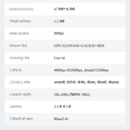
6DIMENSIONS:
47 मिमी*36 मिमी
7स्थिति सटीकता:
1-2 सेमी
8संचार इंटरफेस:
टीटीएल
9संचालन विधा:
GPS+GLONASS+GALILIO+BDS
10आउटपुट मोड:
Uart+ttl
11बॉड दर:
4800bps-921600bps, default115200bps
12NMEA संदेश:
आरएमसी, वीटीजी, जीजीए, जीएसए, जीएसवी, जीएलएल
13अद्यतन आवृत्ति:
1Hz-20Hz (डिफ़ॉल्ट 10Hz)
14वोल्टेज:
3.3 वी से 5 वी
15बिजली की खपत:
80ma/5.0v