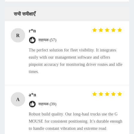
सभी समीक्षाएँ
r*n
R
सहायक (57)
The perfect solution for fleet visibility. It integrates
easily with our management software and offers
pinpoint accuracy for monitoring driver routes and idle
times.
a*n
A
सहायक (39)
Robust build quality. Our long-haul trucks use the G
MOUSE for consistent positioning. It’s durable enough
to handle constant vibration and extreme road