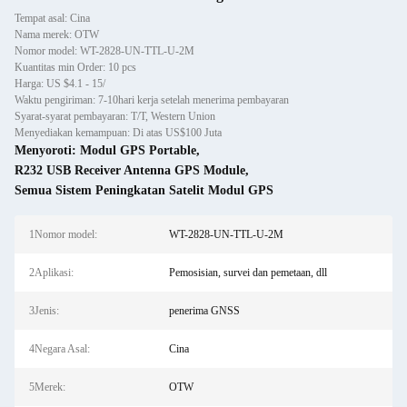
Tempat asal: Cina
Nama merek: OTW
Nomor model: WT-2828-UN-TTL-U-2M
Kuantitas min Order: 10 pcs
Harga: US $4.1 - 15/
Waktu pengiriman: 7-10hari kerja setelah menerima pembayaran
Syarat-syarat pembayaran: T/T, Western Union
Menyediakan kemampuan: Di atas US$100 Juta
Menyoroti:
Modul GPS Portable
,
R232 USB Receiver Antenna GPS Module
,
Semua Sistem Peningkatan Satelit Modul GPS
1Nomor model:
WT-2828-UN-TTL-U-2M
2Aplikasi:
Pemosisian, survei dan pemetaan, dll
3Jenis:
penerima GNSS
4Negara Asal:
Cina
5Merek:
OTW