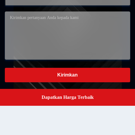
Kirimkan
Dapatkan Harga Terbaik
Get a Quote
Kamar 702-704, Lantai 7, Pusat Chuangfeng, No. 25, East
Ring 1st Road, Komunitas Yousong, Jalan Longhua, Distrik
Longhua, Shenzhen
Alamat