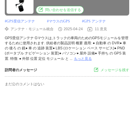
問い合わせを送信する
#
GPS受信アンテナ
#
マウスのGPS
#
GPS アンテナ
アンテナ・モジュール統合
2025-04-24
11 意見
GPS受信アンテナ Gマウスは,トラックの車両のためのGPSモジュールを管理
するために使用されます. 供給者の製品説明 概要 適用: ● 自動車 の DVR● 車
の 後ろ の 鏡● 車 の 追跡 装置● LBS (ロケーション ベース サービス)● PND
(ポータブル ナビゲーション 装置)● パソコン● 屋外 設備● 手持ち の GPS 装
置. 特徴: ● 外部 位置 定位 モジュール と ...
もっと見る
訪問者のメッセージ
メッセージを残す
まだ公のコメントはない