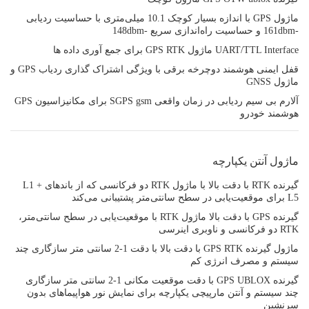
ماژول GPS با اندازه بسیار کوچک 10.1 میلی‌متری با حساسیت ردیابی
-161dbm و حساسیت راه‌اندازی سریع -148dbm
UART/TTL Interface ماژول GPS RTK برای جمع آوری داده ها
قفل ایمنی هوشمند دوچرخه برقی با ویژگی اشتراک گذاری ردیاب GPS و
ماژول GNSS
آلارم بی سیم ردیابی در زمان واقعی SGPS gsm برای مکانیزاسیون GPS
هوشمند خودرو
ماژول آنتن یکپارچه
گیرنده RTK با دقت بالا با ماژول RTK دو فرکانسی که از باندهای L1 +
L5 برای موقعیت‌یابی در سطح سانتی‌متر پشتیبانی می‌کند
گیرنده GPS با دقت بالا ماژول RTK با موقعیت‌یابی در سطح سانتی‌متر،
RTK دو فرکانسی و ناوبری اینرسی
ماژول گیرنده GPS RTK با دقت بالا با دقت 1-2 سانتی متر سازگاری چند
سیستم و مصرف انرژی کم
گیرنده GPS UBLOX با دقت موقعیت مکانی 1-2 سانتی متر سازگاری
چند سیستم و آنتن مارپیچی یکپارچه برای نمایش نور هواپیماهای بدون
سرنشین