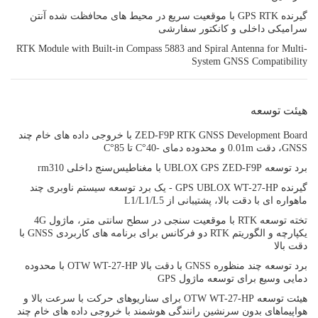
گیرنده GPS RTK با موقعیت سریع در محیط های محافظت شده آنتن
سرامیکی داخلی و کانکتور سفارشی
RTK Module with Built-in Compass 5883 and Spiral Antenna for Multi-
System GNSS Compatibility
هیئت توسعه
ZED-F9P RTK GNSS Development Board با خروجی داده های خام چند
GNSS، دقت 0.01m و محدوده دمای -40°C تا 85°C
برد توسعه UBLOX GPS ZED-F9P با مغناطیس‌سنج داخلی rm310
گیرنده GPS UBLOX WT-27-HP - یک برد توسعه سیستم ناوبری چند
ماهواره ای با دقت بالا، پشتیبانی از L1/L1/L5
تخته توسعه RTK با موقعیت سنجی در سطح سانتی متر، ماژول 4G
یکپارچه و الگوریتم RTK دو فرکانس برای برنامه های کاربردی GNSS با
دقت بالا
برد توسعه چند منظوره GNSS با دقت بالا OTW WT-27-HP با محدوده
دمایی وسیع برای توسعه ماژول GPS
هیئت توسعه OTW WT-27-HP برای سناریوهای حرکت با سرعت بالا و
هواپیماهای بدون سرنشین رانندگی هوشمند با خروجی داده های خام چند