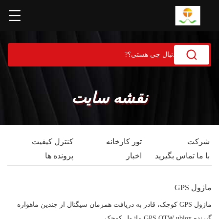
نقشه سایت
شرکت
تور کارخانه
کنترل کیفیت
با ما تماس بگیرید
اخبار
پرونده ها
ماژول GPS
ماژول GPS کوچک، قادر به دریافت همزمان سیگنال از چندین ماهواره
گیرنده GPS OTW ublox ماژول کوچک