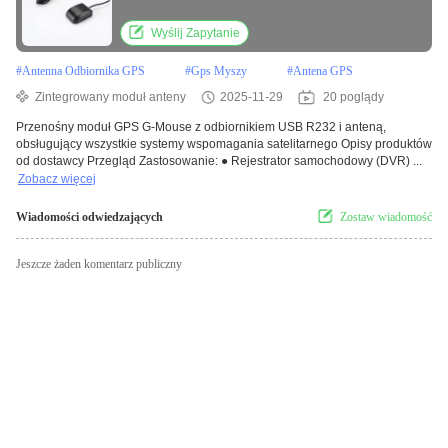
Wyślij Zapytanie
#
Antenna Odbiornika GPS
#
Gps Myszy
#
Antena GPS
Zintegrowany moduł anteny
2025-11-29
20 poglądy
Przenośny moduł GPS G-Mouse z odbiornikiem USB R232 i anteną,
obsługujący wszystkie systemy wspomagania satelitarnego Opisy produktów
od dostawcy Przegląd Zastosowanie: ● Rejestrator samochodowy (DVR) ...
Zobacz więcej
Wiadomości odwiedzających
Zostaw wiadomość
Jeszcze żaden komentarz publiczny