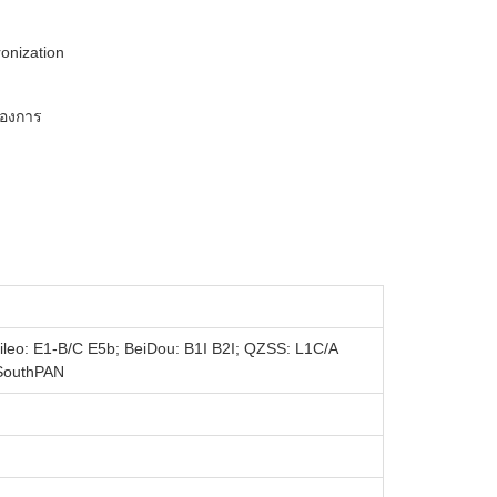
nization
้องการ
eo: E1-B/C E5b; BeiDou: B1I B2I; QZSS: L1C/A
SouthPAN