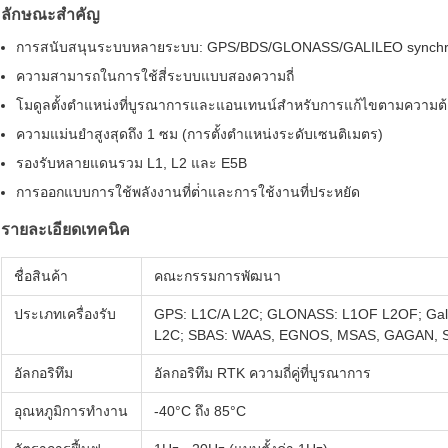
ลักษณะสําคัญ
การสนับสนุนระบบหลายระบบ: GPS/BDS/GLONASS/GALILEO synchro
ความสามารถในการใช้สี่ระบบแบบสองความถี่
โมดูลตั้งตําแหน่งที่บูรณาการและแอนเทนน์สําหรับการแก้ไขตามความต
ความแม่นยําสูงสุดถึง 1 ซม (การตั้งตําแหน่งระดับเซนติเมตร)
รองรับหลายแดนรวม L1, L2 และ E5B
การออกแบบการใช้พลังงานที่ต่ําและการใช้งานที่ประหยัด
รายละเอียดเทคนิค
ชื่อสินค้า
คณะกรรมการพัฒนา
ประเภทเครื่องรับ
GPS: L1C/A L2C; GLONASS: L1OF L2OF; Galil
L2C; SBAS: WAAS, EGNOS, MSAS, GAGAN, 
อัลกอริทึม
อัลกอริทึม RTK ความถี่คู่ที่บูรณาการ
อุณหภูมิการทํางาน
-40°C ถึง 85°C