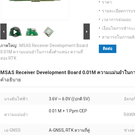
ราคา:
รายละเอียดการบร
เวลาการส่งมอบ:
เงื่อนไขการชำระเ
สามารถในการผลิ
ภาพใหญ่ :
MSAS Receiver Development Board
ติดต่อ
0.01M ความแม่นยําในการตั้งตําแหน่ง ความถี่
สอง RTK
MSAS Receiver Development Board 0.01M ความแม่นยําในการต
คำอธิบาย
แรงดันไฟฟ้า:
3.6V ~ 6.0V ((ปกติ 5V)
อัลกอร
0.01 M + 1 Ppm CEP
ความแม่นยำ:
RAWX
เอ-GNSS:
A-GNSS, RTK ความถี่คู่
ช่วงค