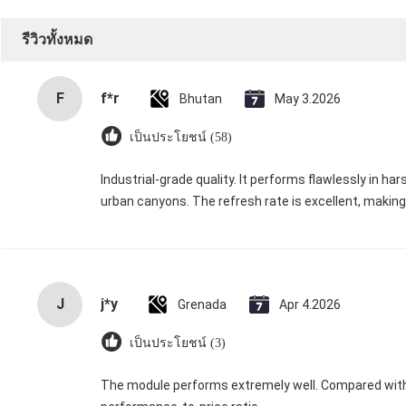
รีวิวทั้งหมด
F
f*r
Bhutan
May 3.2026
เป็นประโยชน์ (58)
Industrial-grade quality. It performs flawlessly in h
urban canyons. The refresh rate is excellent, making
J
j*y
Grenada
Apr 4.2026
เป็นประโยชน์ (3)
The module performs extremely well. Compared with 