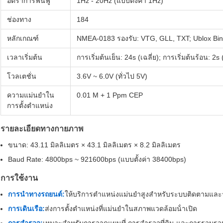
อัตราการฟื้นฟู
1Hz - 20Hz (แบบตั้งค่า 1Hz)
ช่องทาง
184
หลักเกณฑ์
NMEA-0183 รองรับ: VTG, GLL, TXT; Ublox 
เวลาเริ่มต้น
การเริ่มต้นเย็น: 24s (เฉลี่ย); การเริ่มต้นร้อน: 2s (
โวลเตชั่น
3.6V ~ 6.0V (ทั่วไป 5V)
ความแม่นยําใน
0.01 M + 1 Ppm CEP
การตั้งตําแหน่ง
รายละเอียดทางกายภาพ
ขนาด: 43.11 มิลลิเมตร × 43.1 มิลลิเมตร × 8.2 มิลลิเมตร
Baud Rate: 4800bps ~ 921600bps (แบบตั้งค่า 38400bps)
การใช้งาน
การนําทางรถยนต์:
ให้บริการตําแหน่งแม่นยําสูงสําหรับระบบติดตามแล
การเดินเรือ:
ส่งการตั้งตําแหน่งที่แม่นยําในสภาพแวดล้อมน้ําเปิด