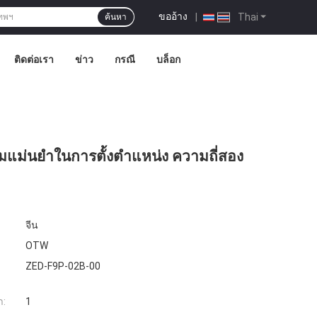
ขออ้าง
|
Thai
ค้นหา
ติดต่อเรา
ข่าว
กรณี
บล็อก
ม่นยําในการตั้งตําแหน่ง ความถี่สอง
จีน
OTW
ZED-F9P-02B-00
ำ:
1