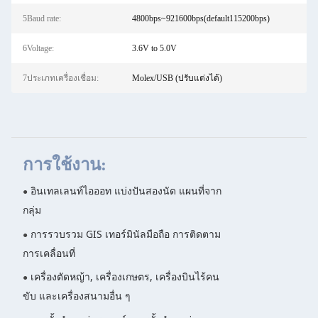
5Baud rate:
4800bps~921600bps(default115200bps)
6Voltage:
3.6V to 5.0V
7ประเภทเครื่องเชื่อม:
Molex/USB (ปรับแต่งได้)
การใช้งาน:
อินเทลเลนท์ไอออท แบ่งปันสองนัด แผนที่จาก
●
กลุ่ม
การรวบรวม GIS เทอร์มินัลมือถือ การติดตาม
●
การเคลื่อนที่
เครื่องตัดหญ้า, เครื่องเกษตร, เครื่องบินไร้คน
●
ขับ และเครื่องสนามอื่น ๆ