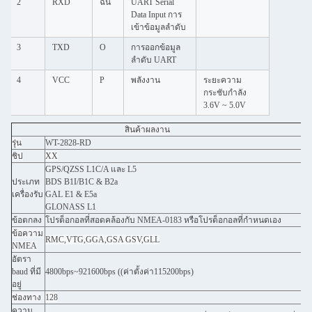
2
RXD
ฉัน
UART Serial
Data Input การ
เข้าข้อมูลลําดับ
3
TXD
O
การออกข้อมูล
ลําดับ UART
4
VCC
P
พลังงาน
ระยะความ
กระชับกําลัง
3.6V ~ 5.0V
สินค้า
ผลงาน
รุ่น
WT-2828-RD
ชิป
XX
GPS/QZSS L1C/A และ L5
ประเภท
BDS B1I/B1C & B2a
เครื่องรับ
GAL E1 & E5a
GLONASS L1
ข้อตกลง
โปรต็อกอลที่สอดคล้องกับ NMEA-0183 หรือโปรต็อกอลที่กําหนดเอง
ข้อความ
RMC,VTG,GGA,GSA GSV,GLL
NMEA
อัตรา
baud ที่มี
4800bps~921600bps ((ค่าตั้งค่า115200bps)
อยู่
ช่องทาง
128
ความ