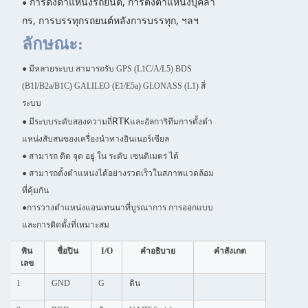
การตั้งตําแหน่งรถยนต์, การตั้งตําแหน่งบุคลา
●
กร, การบรรทุกรถยนต์หลังการบรรทุก, ฯลฯ
ลักษณะ:
● มีหลายระบบ สามารถรับ GPS (L1C/A/L5) BDS
(B1I/B2a/B1C) GALILEO (E1/E5a) GLONASS (L1) สี่
ระบบ
RTK
● มีระบบระดับสองความถี่
และอัลการิทึมการตั้งตํา
แหน่งสับสนของเครื่องนําทางอินเนอร์เซียล
● สามารถ ติด จุด อยู่ ใน ระดับ เซนติเมตร ได้
● สามารถตั้งตําแหน่งได้อย่างรวดเร็วในสภาพแวดล้อม
ที่คุ้มกัน
●
การวางตําแหน่งแอนเทนนาที่บูรณาการ การออกแบบ
และการติดตั้งที่เหมาะสม
พิน
ชื่อปิน
I/O
คําอธิบาย
คําสังเกต
เลข
1
GND
G
ดิน