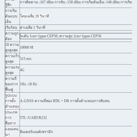
การติดตาม:-167 dBm การจับ:-158 dBm การเริ่มต้นเย็น:-148 dBm การเริ่มต้
รู้สึก
การเริ่ม
ต้นแบบ
โดยเฉลี่ย 28 วินาที
เย็น
เริ่มร้อน
ค่าเฉลี่ย 1 วินาที
ความถูก
ระดับ 1cm+1ppm CEP50; ความสูง 2cm+1ppm CEP50
ต้อง
18 ความ
18000 M
สูงสูงสุด
ความเร็ว
515 m/s
สูงสุด
ความเร่ง
4G
สูงสุด
ความถี่
ของการ
1Hz -18 Hz
ฟื้นฟู
รูปแบบ
การตั้ง
A-GNSS ความถี่สอง RTK + DR การตั้งตําแหน่งการสับสน
ตําแหน่ง
ประเภท
การ
TTL /UART/R232
สื่อสาร
แอนเทน
อินเตอร์เนนต์เซรามิก
นา