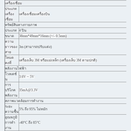
เครื่องเชื่อม
ประเภท
เครื่อง
เครื่องเชื่อมเครื่องบิน
เชื่อม
ทรัพย์สินทางกายภาพ
ประเภท
4 ปิน
ขนาด
38mm*49mm*16mm (+/- 0.5mm)
ความ
ยาวของ
3m (สามารถปรับแต่ง)
สาย
โหมด
เครื่องเล็บ 3M หรือแม่เหล็ก (เครื่องเล็บ 3M ตามปกติ)
คงที่
พลังงานไฟฟ้า
โวลเตชั่
3.6V ~ 5V
น
การ
บริโภค
35mA@3.3V
พลังงาน
สภาพแวดล้อมการทํางาน
ระยะ
5% ถึง 95% ไม่หมัก
ความชื้น
อุณหภูมิ
การทํา
-40°C ถึง 85°C
งาน