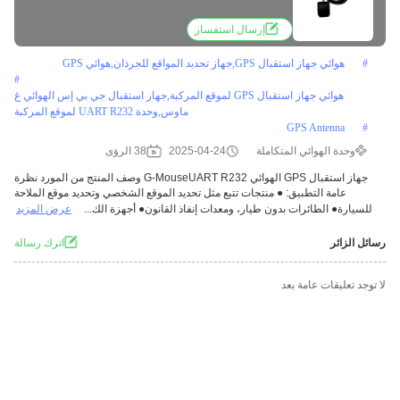
إرسال استفسار
#
هوائي جهاز استقبال GPS,جهاز تحديد المواقع للجرذان,هوائي GPS
#
هوائي جهاز استقبال GPS لموقع المركبة,جهاز استقبال جي بي إس الهوائي غ
ماوس,وحدة UART R232 لموقع المركبة
GPS Antenna
#
وحدة الهوائي المتكاملة
2025-04-24
38 الرؤى
جهاز استقبال GPS الهوائي G-MouseUART R232 وصف المنتج من المورد نظرة
عامة التطبيق: ● منتجات تتبع مثل تحديد الموقع الشخصي وتحديد موقع الملاحة
للسيارة● الطائرات بدون طيار، ومعدات إنفاذ القانون● أجهزة الك...
عرض المزيد
رسائل الزائر
اترك رسالة
لا توجد تعليقات عامة بعد