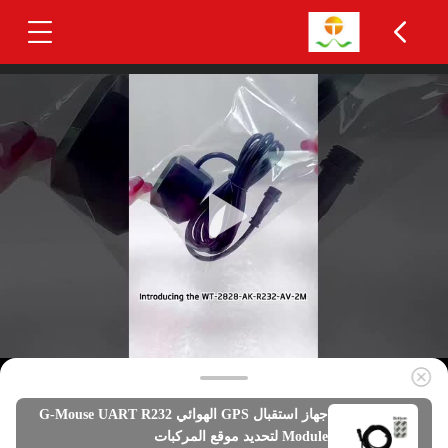
جهاز استقبال GPS الهوائي G-Mouse UART R232
Module لتحديد موقع المركبات