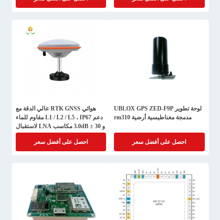
لوحة تطوير UBLOX GPS ZED-F9P
هوائي RTK GNSS عالي الدقة مع
مدمجة مغناطيسية أرضية rm310
دعم L1 / L2 / L5 ، IP67 مقاوم للماء
و 30 ± 3.0dB مكاسب LNA لاستقبال
GPS موثوق به
احصل على أفضل سعر
احصل على أفضل سعر