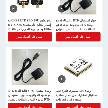
جهاز استقبال RTK عالي الدقة مع
لوح تطوير GNSS RTK ZED-F9P مع
وحدة RTK مزدوجة التردد تدعم
إصدار بيانات خام متعددة GNSS ، دقة
النطاقات L1 + L5 لتحديد المواقع
0.01m ومدى درجة الحرارة من -40 °C
على مستوى السنتيمتر
إلى 85 °C
احصل على أفضل سعر
احصل على أفضل سعر
وحدة GPS صغيرة، قادرة على
وحدة استقبال GPS عالية الدقة RTK
استقبال الإشارات من أقمار صناعية
مع تحديد المواقع بمستوى السنتيمتر،
متعددة في وقت واحد
RTK مزدوج التردد والملاحة بالقصور
الذاتي
احصل على أفضل سعر
احصل على أفضل سعر