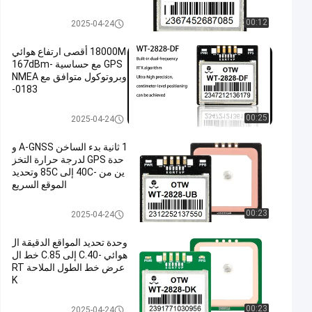
وحدة الهوائي المتكاملة
00:12
2025-04-24
18000M أقصى ارتفاع هوائي
GPS مع حساسية -167dBm
وبروتوكول متوافق مع NMEA
-0183
وحدة الهوائي المتكاملة
00:25
2025-04-24
1 ثانية بدء الساخن A-GNSS و
حدة GPS لدرجة حرارة التخز
ين من -40C إلى 85C وتحديد
الموقع السريع
وحدة الهوائي المتكاملة
00:23
2025-04-24
وحدة تحديد المواقع الدقيقة ال
هوائي -40.C إلى 85.C خط ال
عرض خط الطول الملاحة RT
K
وحدة الهوائي المتكاملة
00:23
2025-04-24