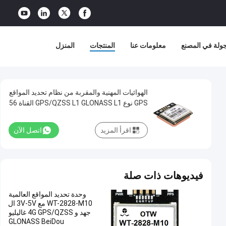
ولة في المصنع
معلومات عنا
المنتجات
المنزل
الهوائيات المهنية والمقربة من نظام تحديد المواقع
GPS نوع GPS/QZSS L1 GLONASS L1 القناة 56
اقرأ المزيد
اتصل الآن
فيديوهات ذات صلة
وحدة تحديد المواقع العالمية
WT-2828-M10 مع 3V-5V ال
جهد و 4G GPS/QZSS غاليليو
GLONASS BeiDou