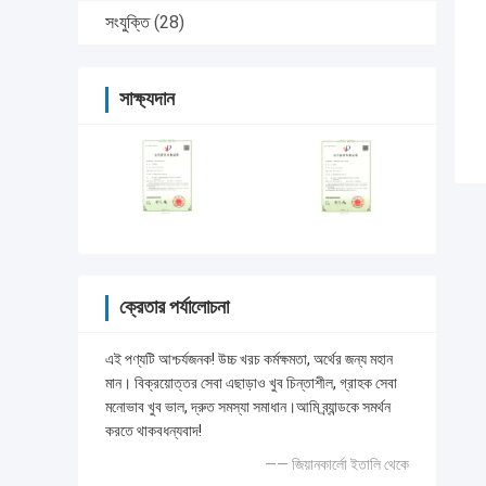
সংযুক্তি
(28)
সাক্ষ্যদান
ক্রেতার পর্যালোচনা
এই পণ্যটি আশ্চর্যজনক! উচ্চ খরচ কর্মক্ষমতা, অর্থের জন্য মহান
মান। বিক্রয়োত্তর সেবা এছাড়াও খুব চিন্তাশীল, গ্রাহক সেবা
মনোভাব খুব ভাল, দ্রুত সমস্যা সমাধান।আমি ব্র্যান্ডকে সমর্থন
করতে থাকবধন্যবাদ!
—— জিয়ানকার্লো ইতালি থেকে