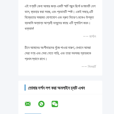
এই পণ্যটি কেনা আমার জন্য একটি স্মার্ট পছন্দ ছিল! গুণমানটি বেশ
ভাল, ব্যবহার করা সহজ, এবং প্রভাবটি স্পষ্ট। একই সময়ে,এটি
বিক্রেতার সময়মত যোগাযোগ এবং দ্রুত বিতরণ থেকেও উপকৃত
হয়আমি অন্যান্য আগ্রহী বন্ধুদের কাছে এটি সুপারিশ করব।
ধন্যবাদ!
—— মার্শাল
চীনে আমাদের অংশীদারদের খুঁজে পাওয়া দারুণ, যেখানে আমরা
সেরা পণ্য এবং সেবা পেতে পারি, এবং তারা সবসময় গ্রাহককে
প্রথম স্থানে রাখে।
—— গিলবার্ট
তোমার দর্শন লগ করা অনলাইন চ্যাট এখন