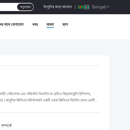
উদ্ধৃতির জন্য আবেদন
|
Bengali
অনুসন্ধান
ের সাথে যোগাযোগ
খবর
মামলা
ব্লগ
াইট নেভিগেশন এবং পজিশনিং ডিভাইস যা রেডিও ফ্রিকোয়েন্সি রিসিপশন,
হত করে।আধুনিক জিপিএস মডিউলগুলি একটি একক জিপিএস সিস্টেম থেকে একটি
ম্পর্কে