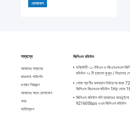
সম্বন্ধে
জিপিএস মডিউল
ডব্লিউটি-১১-ইউএন এ-জিএনএসএস জিপি
আমাদের সম্বন্ধে
মডিউল ৭২ টি চ্যানেল কুকুর / বিড়ালের 
কারখানা পরিদর্শন
জন্য
পোষা প্রাণীর অবস্থান নির্ধারণের জন্য 72
গুণমান নিয়ন্ত্রণ
জিপিএস জিএসএম মডিউল 1Hz থেকে 
আমাদের সাথে যোগাযোগ
জিপিএস মডিউল পনি আকারের আরডুই
খবর
921600bps ওএম জিপিএস মডিউল
সাইটম্যাপ