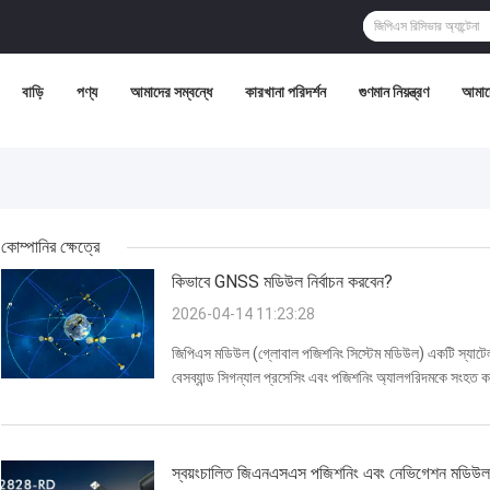
বাড়ি
পণ্য
আমাদের সম্বন্ধে
কারখানা পরিদর্শন
গুণমান নিয়ন্ত্রণ
আমাদ
কোম্পানির ক্ষেত্রে
কিভাবে GNSS মডিউল নির্বাচন করবেন?
2026-04-14 11:23:28
জিপিএস মডিউল (গ্লোবাল পজিশনিং সিস্টেম মডিউল) একটি স্যাটেল
বেসব্যান্ড সিগন্যাল প্রসেসিং এবং পজিশনিং অ্যালগরিদমকে সং
উচ্চ-নির্ভুল অবস্থান নির্ধারণের সমাধানের দিকে বিকশিত হয়েছ...
স্বয়ংচালিত জিএনএসএস পজিশনিং এবং নেভিগেশন মডিউল স