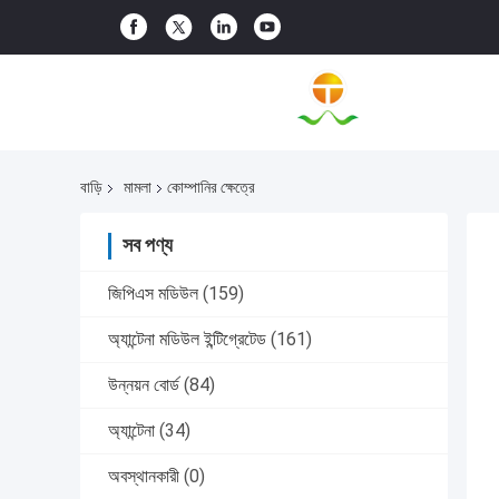
বাড়ি
মামলা
কোম্পানির ক্ষেত্রে
সব পণ্য
জিপিএস মডিউল
(159)
অ্যান্টেনা মডিউল ইন্টিগ্রেটেড
(161)
উন্নয়ন বোর্ড
(84)
অ্যান্টেনা
(34)
অবস্থানকারী
(0)