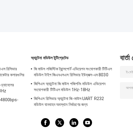
বার্তা
অ্যান্টেনা মডিউল ইন্টিগ্রেটেড
এস রিসিভার
জি মাউস লজিস্টিক ট্রান্সপোর্ট এভিয়েশন সংযোগকারী টিটিএল
লোকেটার কলারগুলির
মডিউল টাইপ জিএনএসএস রিসিভার ইউব্লক্স-এম 8030
জিপিএস অ্যান্টেনা জি মাউস পজিশনিং মডিউল এভিয়েশন
-চ্যানেলের
সংযোগকারী টিটিএল মডিউল 1Hz-18Hz
18Hz
জিপিএস রিসিভার অ্যান্টেনা জি-মাউস UART R232
নো 4800bps-
মডিউল যানবাহন অবস্থান নির্ধারণের জন্য