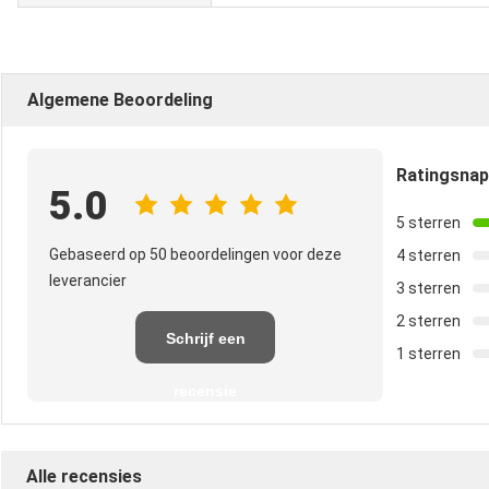
Algemene Beoordeling
Ratingsna
5.0
5 sterren
Gebaseerd op 50 beoordelingen voor deze
4 sterren
leverancier
3 sterren
2 sterren
Schrijf een
1 sterren
recensie
Alle recensies