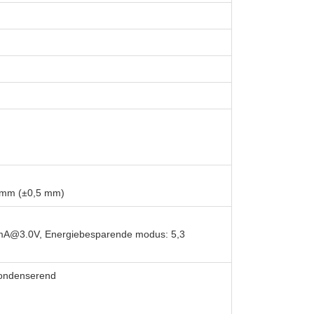
 mm (±0,5 mm)
 mA@3.0V, Energiebesparende modus: 5,3
condenserend