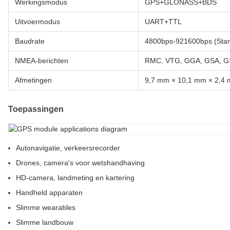
Werkingsmodus
GPS+GLONASS+BDS
Uitvoermodus
UART+TTL
Baudrate
4800bps-921600bps (Sta
NMEA-berichten
RMC, VTG, GGA, GSA, G
Afmetingen
9,7 mm × 10,1 mm × 2,4
Toepassingen
Autonavigatie, verkeersrecorder
Drones, camera's voor wetshandhaving
HD-camera, landmeting en kartering
Handheld apparaten
Slimme wearables
Slimme landbouw