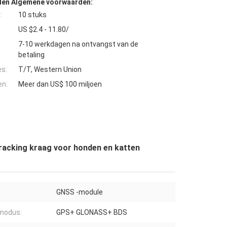
den Algemene voorwaarden:
:
10 stuks
US $2.4 - 11.80/
7-10 werkdagen na ontvangst van de
betaling
es:
T/T, Western Union
en:
Meer dan US$ 100 miljoen
tracking kraag voor honden en katten
GNSS -module
modus:
GPS+ GLONASS+ BDS