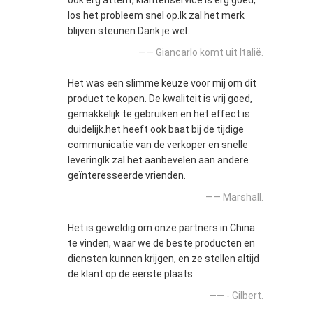
ook erg attent, klantenservice is erg goed,
los het probleem snel op.Ik zal het merk
blijven steunen.Dank je wel.
—— Giancarlo komt uit Italië.
Het was een slimme keuze voor mij om dit
product te kopen. De kwaliteit is vrij goed,
gemakkelijk te gebruiken en het effect is
duidelijk.het heeft ook baat bij de tijdige
communicatie van de verkoper en snelle
leveringIk zal het aanbevelen aan andere
geïnteresseerde vrienden.
—— Marshall.
Het is geweldig om onze partners in China
te vinden, waar we de beste producten en
diensten kunnen krijgen, en ze stellen altijd
de klant op de eerste plaats.
—— - Gilbert.