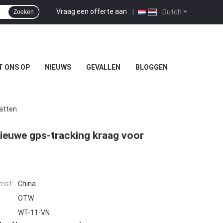
Vraag een offerte aan
|
Dutch
Zoeken
T ONS OP
NIEUWS
GEVALLEN
BLOGGEN
Katten
nieuwe gps-tracking kraag voor
mst:
China
OTW
WT-11-VN