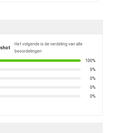
Het volgende is de verdeling van alle
pshot
beoordelingen
100%
0%
0%
0%
0%