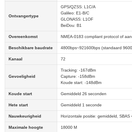
GPS/QZSS: L1C/A
Galileo: E1-B/C
Ontvangertype
GLONASS: L1OF
BeiDou: B1
Overeenkomst
NMEA-0183 compliant protocol of aan
Beschikbare baudrate
4800bps~921600bps (standaard 9600
Kanaal
72
Tracking: -167dBm
Gevoeligheid
Capture: -158dBm
Koude start: -148dBm
Koude start
Gemiddeld 26 seconden
Hete start
Gemiddeld 1 seconde
Nauwkeurigheid
Horizontale positie: gemiddeld, SBAS 
Maximale hoogte
18000 M