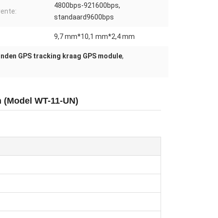
4800bps-921600bps,
ente:
standaard9600bps
9,7 mm*10,1 mm*2,4 mm
nden GPS tracking kraag GPS module
,
n (Model WT-11-UN)