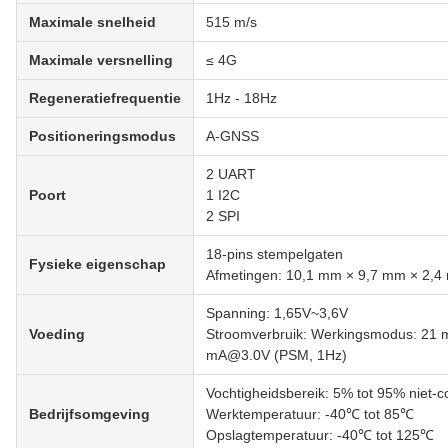
Maximale snelheid
515 m/s
Maximale versnelling
≤ 4G
Regeneratiefrequentie
1Hz - 18Hz
Positioneringsmodus
A-GNSS
2 UART
Poort
1 I2C
2 SPI
18-pins stempelgaten
Fysieke eigenschap
Afmetingen: 10,1 mm × 9,7 mm × 2,4
Spanning: 1,65V~3,6V
Voeding
Stroomverbruik: Werkingsmodus: 21
mA@3.0V (PSM, 1Hz)
Vochtigheidsbereik: 5% tot 95% niet-
Bedrijfsomgeving
Werktemperatuur: -40℃ tot 85℃
Opslagtemperatuur: -40℃ tot 125℃