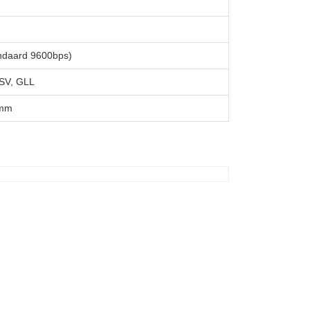
ndaard 9600bps)
SV, GLL
 mm