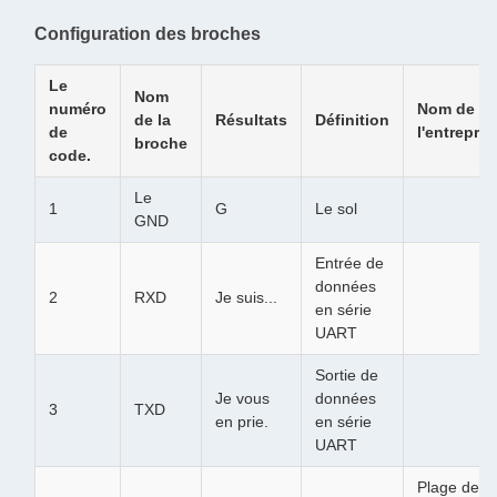
Configuration des broches
Le
Nom
numéro
Nom de
de la
Résultats
Définition
de
l'entrepris
broche
code.
Le
1
G
Le sol
GND
Entrée de
données
2
RXD
Je suis...
en série
UART
Sortie de
Je vous
données
3
TXD
en prie.
en série
UART
Plage de