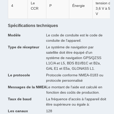
Le
tension de
4
P
Énergie
CCR
3,6 V à 5,0
V
Spécifications techniques
Modèle
Le code de conduite est le code de
conduite de l'appareil.
Type de récepteur
Le système de navigation par
satellite doit être équipé d'un
système de navigation GPS/QZSS
L1C/A et L5, BDS B1I/B1C et B2a,
GAL E1 et E5a, GLONASS L1.
Le protocole
Protocole conforme NMEA-0183 ou
protocole personnalisé
Messages de la NMEA
Le montant de l'aide est calculé en
fonction des coûts de production.
Taux de baud
La fréquence d'accès à l'appareil doit
être supérieure ou égale à:
Les canaux
128