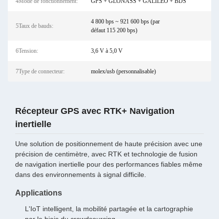
4Mode de fonctionnement:
GPS + GLONASS + GALILEO + BDS
4 800 bps ~ 921 600 bps (par
5Taux de bauds:
défaut 115 200 bps)
6Tension:
3,6 V à 5,0 V
7Type de connecteur:
molex/usb (personnalisable)
Récepteur GPS avec RTK+ Navigation
inertielle
Une solution de positionnement de haute précision avec une
précision de centimètre, avec RTK et technologie de fusion
de navigation inertielle pour des performances fiables même
dans des environnements à signal difficile.
Applications
L'IoT intelligent, la mobilité partagée et la cartographie