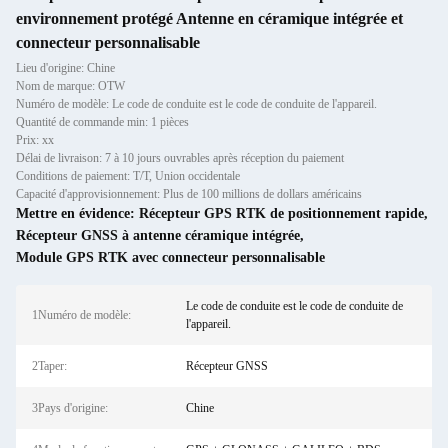
environnement protégé Antenne en céramique intégrée et
connecteur personnalisable
Lieu d'origine: Chine
Nom de marque: OTW
Numéro de modèle: Le code de conduite est le code de conduite de l'appareil.
Quantité de commande min: 1 pièces
Prix: xx
Délai de livraison: 7 à 10 jours ouvrables après réception du paiement
Conditions de paiement: T/T, Union occidentale
Capacité d'approvisionnement: Plus de 100 millions de dollars américains
Mettre en évidence:
Récepteur GPS RTK de positionnement rapide
,
Récepteur GNSS à antenne céramique intégrée
,
Module GPS RTK avec connecteur personnalisable
Le code de conduite est le code de conduite de
1Numéro de modèle:
l'appareil.
2Taper:
Récepteur GNSS
3Pays d'origine:
Chine