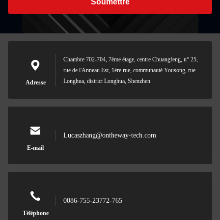
Soumettre
Chambre 702-704, 7ème étage, centre Chuangfeng, n° 25,
rue de l'Anneau Est, 1ère rue, communauté Yousong, rue
Longhua, district Longhua, Shenzhen
Adresse
Lucaszhang@ontheway-tech.com
E-mail
0086-755-23772-765
Téléphone