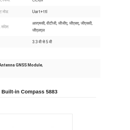
ंटरफेस:
टीटीएल
ट मोड:
Uart+ttl
आरएमसी, वीटीजी, जीजीए, जीएसए, जीएसवी,
संदेश:
जीएलएल
3.3 वी से 5 वी
 Antenna GNSS Module
,
 Built-in Compass 5883