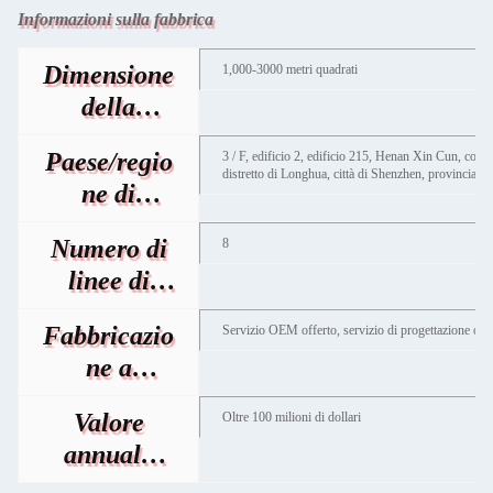
Informazioni sulla fabbrica
Dimensione
1,000-3000 metri quadrati
della
fabbrica
Paese/regio
3 / F, edificio 2, edificio 215, Henan Xin Cun, co
distretto di Longhua, città di Shenzhen, provincia 
ne di
fabbrica
Numero di
8
linee di
produzione
Fabbricazio
Servizio OEM offerto, servizio di progettazione offert
ne a
contratto
Valore
Oltre 100 milioni di dollari
annuale
della