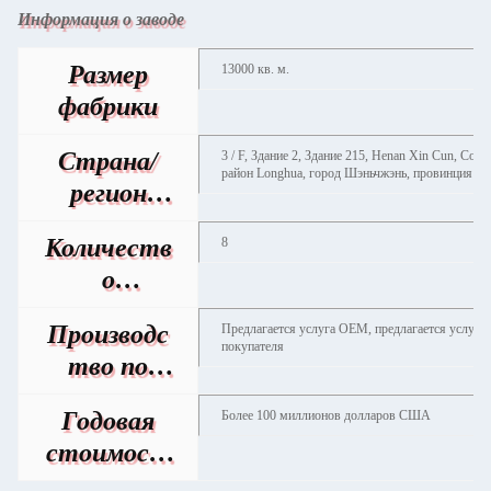
Информация о заводе
Размер
13000 кв. м.
фабрики
Страна/
3 / F, Здание 2, Здание 215, Henan Xin Cun, Соо
район Longhua, город Шэньчжэнь, провинция Г
регион
производс
Количеств
8
тва
о
производс
Производс
Предлагается услуга OEM, предлагается услуга 
твенных
покупателя
тво по
линий
контракту
Годовая
Более 100 миллионов долларов США
стоимост
ь