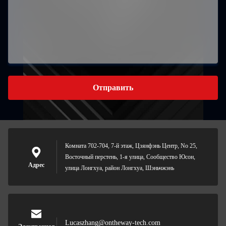
Отправить
Комната 702-704, 7-й этаж, Цзянфэнь Центр, No 25,
Восточный перстень, 1-я улица, Сообщество Юсон,
Адрес
улица Лонгхуа, район Лонгхуа, Шэньчжэнь
Lucaszhang@ontheway-tech.com