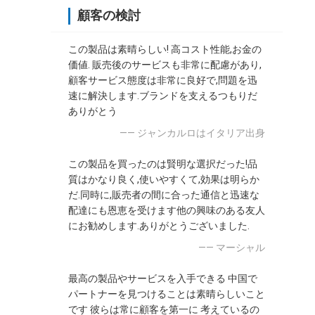
顧客の検討
この製品は素晴らしい! 高コスト性能,お金の
価値. 販売後のサービスも非常に配慮があり,
顧客サービス態度は非常に良好で,問題を迅
速に解決します.ブランドを支えるつもりだ
ありがとう
—— ジャンカルロはイタリア出身
この製品を買ったのは賢明な選択だった!品
質はかなり良く,使いやすくて,効果は明らか
だ.同時に,販売者の間に合った通信と迅速な
配達にも恩恵を受けます他の興味のある友人
にお勧めします.ありがとうございました.
—— マーシャル
最高の製品やサービスを入手できる 中国で
パートナーを見つけることは素晴らしいこと
です 彼らは常に顧客を第一に 考えているの