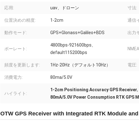
応用:
uav、ドローン
寸法:
位置決めの精度:
1-2cm
通信
動作モード:
GPS+Glonass+Galileo+BDS
出力モ
4800bps-921600bps、
ボーレート:
NME
default115200bps
頻度を更新します:
1Hz-20Hz（デフォルト10Hz）
電圧:
消費電力:
80ma/5.0V
1-2cm Positioning Accuracy GPS Receiver
,
ハイライト:
80mA/5.0V Power Consumption RTK GPS M
OTW GPS Receiver with Integrated RTK Module and 