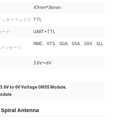
47mm*36mm
インターフェイス:
TTL
ード:
UART+TTL
RMC、VTG、GGA、GSA、GSV、GLL
Aメッセージ:
3.6V〜6V
3.6V to 6V Voltage GNSS Module
,
odule
Spiral Antenna