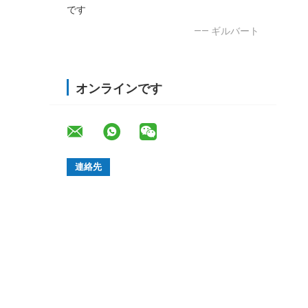
です
—— ギルバート
オンラインです