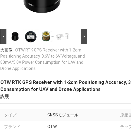
大画像 :
OTW RTK GPS Receiver with 1-2cm
Positioning Accuracy, 3.6V to 6V Voltage, and
80mA/5.0V Power Consumption for UAV and
Drone Applications
OTW RTK GPS Receiver with 1-2cm Positioning Accuracy, 3
Consumption for UAV and Drone Applications
説明
タイプ:
GNSSモジュール
原産国
ブランド:
OTW
チッ