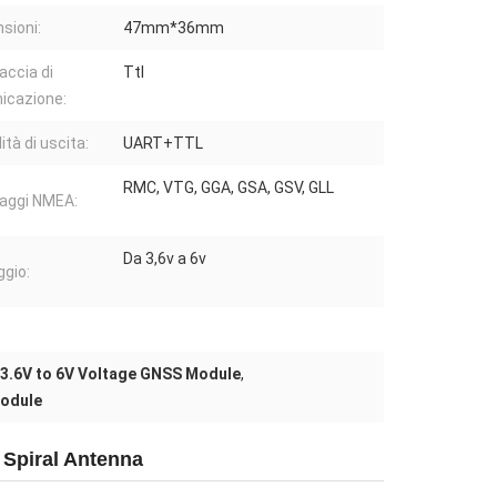
sioni:
47mm*36mm
accia di
Ttl
icazione:
tà di uscita:
UART+TTL
RMC, VTG, GGA, GSA, GSV, GLL
aggi NMEA:
Da 3,6v a 6v
ggio:
3.6V to 6V Voltage GNSS Module
,
odule
Spiral Antenna