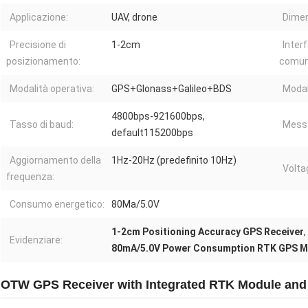
Applicazione:
UAV, drone
Dimen
Precisione di
1-2cm
Interf
posizionamento:
comun
Modalità operativa:
GPS+Glonass+Galileo+BDS
Modali
4800bps-921600bps,
Tasso di baud:
Mess
default115200bps
Aggiornamento della
1Hz-20Hz (predefinito 10Hz)
Volta
frequenza:
Consumo energetico:
80Ma/5.0V
1-2cm Positioning Accuracy GPS Receiver
,
Evidenziare:
80mA/5.0V Power Consumption RTK GPS M
OTW GPS Receiver with Integrated RTK Module and 