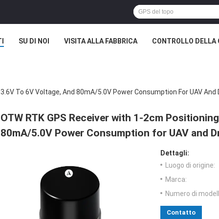
I
SU DI NOI
VISITA ALLA FABBRICA
CONTROLLO DELLA 
 3.6V To 6V Voltage, And 80mA/5.0V Power Consumption For UAV And 
OTW RTK GPS Receiver with 1-2cm Positioning 
80mA/5.0V Power Consumption for UAV and Dr
Dettagli:
Luogo di origine:
Marca:
Numero di modell
Contatto