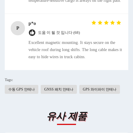
temperature-sensitive cargo is always on the right path.
p*o
P
도움 이 될 것 입니다 (68)
Excellent magnetic mounting. It stays secure on the
vehicle roof during long shifts. The long cable makes it
easy to hide wires in truck cabins.
Tags:
수동 GPS 안테나
GNSS 패치 안테나
GPS 와이파이 안테나
유사 제품