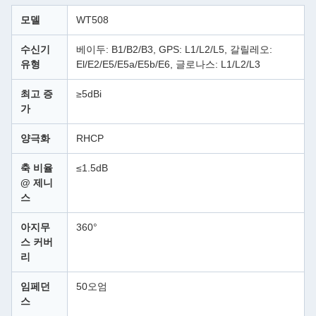
모델
WT508
수신기
베이두: B1/B2/B3, GPS: L1/L2/L5, 갈릴레오:
유형
El/E2/E5/E5a/E5b/E6, 글로나스: L1/L2/L3
최고 증
≥5dBi
가
양극화
RHCP
축 비율
≤1.5dB
@ 제니
스
아지무
360°
스 커버
리
임페던
50오엄
스