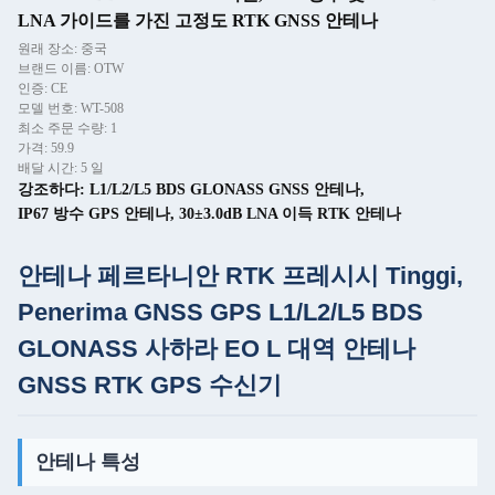
LNA 가이드를 가진 고정도 RTK GNSS 안테나
원래 장소: 중국
브랜드 이름: OTW
인증: CE
모델 번호: WT-508
최소 주문 수량: 1
가격: 59.9
배달 시간: 5 일
강조하다:
L1/L2/L5 BDS GLONASS GNSS 안테나
,
IP67 방수 GPS 안테나
,
30±3.0dB LNA 이득 RTK 안테나
안테나 페르타니안 RTK 프레시시 Tinggi,
Penerima GNSS GPS L1/L2/L5 BDS
GLONASS 사하라 EO L 대역 안테나
GNSS RTK GPS 수신기
안테나 특성