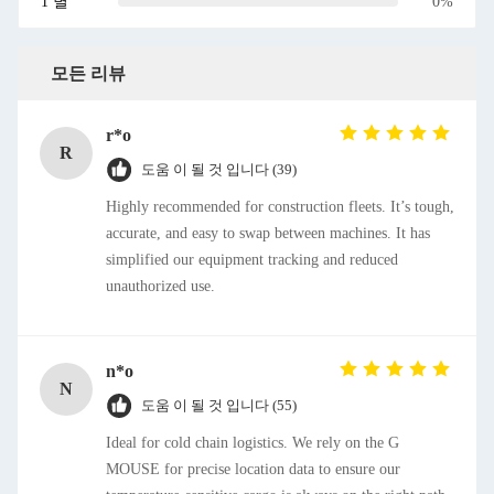
1 별
0%
모든 리뷰
r*o
R
도움 이 될 것 입니다 (39)
Highly recommended for construction fleets. It’s tough,
accurate, and easy to swap between machines. It has
simplified our equipment tracking and reduced
unauthorized use.
n*o
N
도움 이 될 것 입니다 (55)
Ideal for cold chain logistics. We rely on the G
MOUSE for precise location data to ensure our