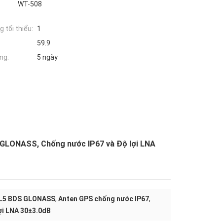
WT-508
 tối thiểu:
1
59.9
ng:
5 ngày
 GLONASS, Chống nước IP67 và Độ lợi LNA
/L5 BDS GLONASS
,
Anten GPS chống nước IP67
,
ợi LNA 30±3.0dB