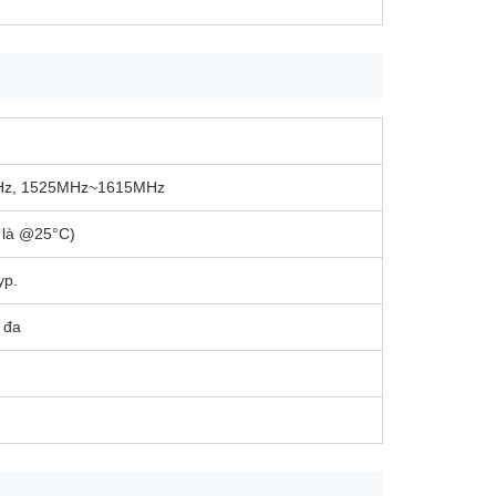
z, 1525MHz~1615MHz
 là @25°C)
yp.
i đa