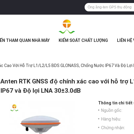
ẾN THAM QUAN NHÀ MÁY
KIỂM SOÁT CHẤT LƯỢNG
LIÊN HỆ
c Cao Với Hỗ Trợ L1/L2/L5 BDS GLONASS, Chống Nước IP67 Và Độ Lợi
Anten RTK GNSS độ chính xác cao với hỗ trợ
IP67 và Độ lợi LNA 30±3.0dB
Thông tin chi tiết
Nguồn gốc:
Hàng hiệu:
Chứng nhận: