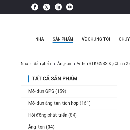
NHÀ
SẢN PHẨM
VỀ CHÚNG TÔI
CHUY
Nhà
Sản phẩm
Ăng-ten
Anten RTK GNSS Độ Chính Xá
TẤT CẢ SẢN PHẨM
Mô-đun GPS
(159)
Mô-đun ăng ten tích hợp
(161)
Hội đồng phát triển
(84)
Ăng-ten
(34)