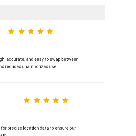
ough, accurate, and easy to swap between
and reduced unauthorized use.
E for precise location data to ensure our
ath.