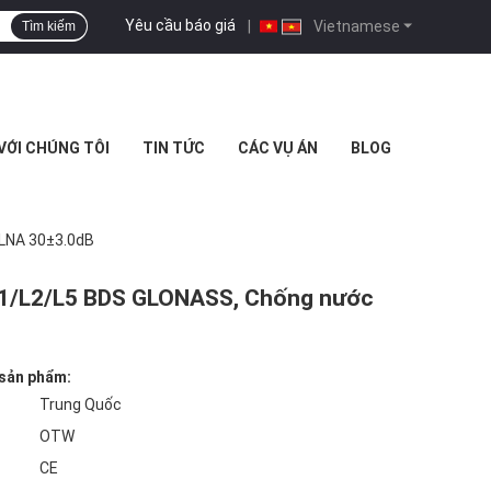
Yêu cầu báo giá
|
Vietnamese
Tìm kiếm
 VỚI CHÚNG TÔI
TIN TỨC
CÁC VỤ ÁN
BLOG
 LNA 30±3.0dB
 L1/L2/L5 BDS GLONASS, Chống nước
 sản phẩm:
Trung Quốc
OTW
CE