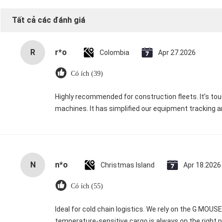
Tất cả các đánh giá
R
r*o
Colombia
Apr 27.2026
Có ích (39)
Highly recommended for construction fleets. It’s t
machines. It has simplified our equipment tracking 
N
n*o
Christmas Island
Apr 18.2026
Có ích (55)
Ideal for cold chain logistics. We rely on the G MOUS
temperature-sensitive cargo is always on the right p