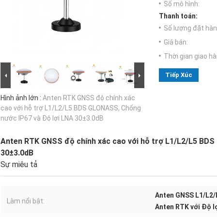
Số mô hình:
Thanh toán:
Số lượng đặt hàng
Giá bán:
Thời gian giao hà
Tiếp Xúc
Hình ảnh lớn :
Anten RTK GNSS độ chính xác
cao với hỗ trợ L1/L2/L5 BDS GLONASS, Chống
nước IP67 và Độ lợi LNA 30±3.0dB
Anten RTK GNSS độ chính xác cao với hỗ trợ L1/L2/L5 BDS
30±3.0dB
Sự miêu tả
Anten GNSS L1/L2
Làm nổi bật:
Anten RTK với Độ l