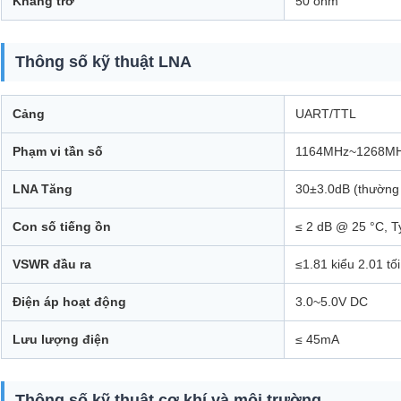
Kháng trở
50 ohm
Thông số kỹ thuật LNA
Cảng
UART/TTL
Phạm vi tần số
1164MHz~1268MH
LNA Tăng
30±3.0dB (thường
Con số tiếng ồn
≤ 2 dB @ 25 °C, T
VSWR đầu ra
≤1.81 kiểu 2.01 tố
Điện áp hoạt động
3.0~5.0V DC
Lưu lượng điện
≤ 45mA
Thông số kỹ thuật cơ khí và môi trường