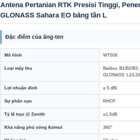
Antena Pertanian RTK Presisi Tinggi, Pe
GLONASS Sahara EO băng tần L
Đặc điểm của ăng-ten
Mô hình
WT508
Loại máy thu
Beidou: B1/B2/B3,
GLONASS: L1/L2/
Lợi nhuận đỉnh
≥ 5 dBi
Sự phân cực
RHCP
Tỷ lệ trục @ Zenith
≤1,5dB
Khả năng phủ sóng Azimut
360°