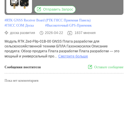
данных GNSS, точностью 0,01 м и диапазоном
температур от -40°C до 85°C
Отправить Запрос
#
RTK GNSS Receiver Board (РТК ГНСС Приемная Панель)
#
ГНСС ОЭМ Доска
#
Высокоточный GPS-Приемник
доска развития
2026-04-22
1837 мнения
Модуль RTK Zed-F9p-01B-00 GNSS Плата разработки для
сельскохозяйственной техники БПЛА Газонокосилок Описание
продукта: Обзор продукта Плата разработки Плата разработки — это
мощный и универсальный про...
Смотрите больше
Сообщения посетителя
Оставьте сообщение
Пока нет комментариев