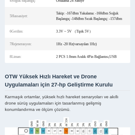
4Soğuk başlangıç:
Ortalama 24 Saniye
Takip: -167dbm Yakalama: -160dbm Soğuk
5Hassasiyet:
Başlangıç -148dbm Sıcak Başlangıç: -157dbm
6Gerilim:
3.3V ~ 5V （Tipik 5V）
7Rejenerasyon:
1Hz -20 Hz(varsayılan 1Hz)
8Liman:
2 PCS 1.0mm Aralık 4Pin Bağlantısı,USB
OTW Yüksek Hızlı Hareket ve Drone
Uygulamaları için 27-hp Geliştirme Kurulu
Karmaşık ortamlar, yüksek hızlı hareket senaryoları ve akıllı
drone sürüş uygulamaları için tasarlanmış gelişmiş
konumlandırma ve ölçüm çözümü.