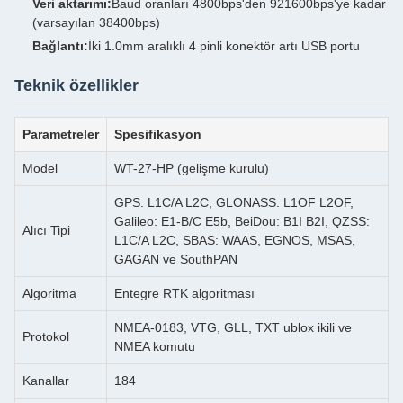
Veri aktarımı:
Baud oranları 4800bps'den 921600bps'ye kadar
(varsayılan 38400bps)
Bağlantı:
İki 1.0mm aralıklı 4 pinli konektör artı USB portu
Teknik özellikler
Parametreler
Spesifikasyon
Model
WT-27-HP (gelişme kurulu)
GPS: L1C/A L2C, GLONASS: L1OF L2OF,
Galileo: E1-B/C E5b, BeiDou: B1I B2I, QZSS:
Alıcı Tipi
L1C/A L2C, SBAS: WAAS, EGNOS, MSAS,
GAGAN ve SouthPAN
Algoritma
Entegre RTK algoritması
NMEA-0183, VTG, GLL, TXT ublox ikili ve
Protokol
NMEA komutu
Kanallar
184