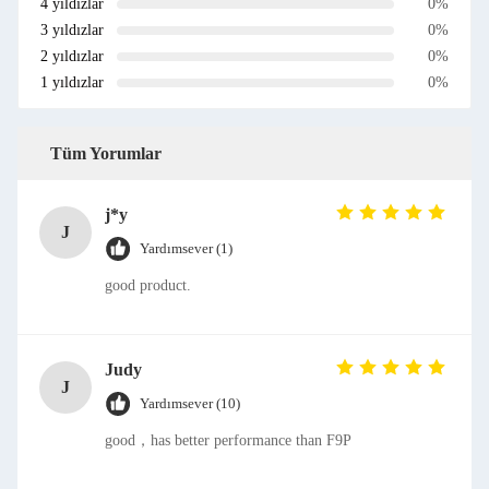
4 yıldızlar
0%
3 yıldızlar
0%
2 yıldızlar
0%
1 yıldızlar
0%
Tüm Yorumlar
j*y
J
Yardımsever (1)
good product.
Judy
J
Yardımsever (10)
good，has better performance than F9P