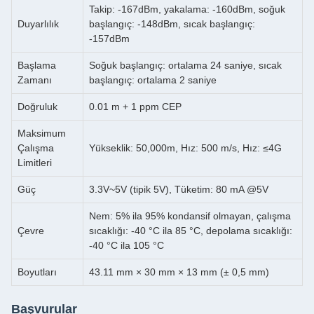
Takip: -167dBm, yakalama: -160dBm, soğuk
Duyarlılık
başlangıç: -148dBm, sıcak başlangıç:
-157dBm
Başlama
Soğuk başlangıç: ortalama 24 saniye, sıcak
Zamanı
başlangıç: ortalama 2 saniye
Doğruluk
0.01 m + 1 ppm CEP
Maksimum
Çalışma
Yükseklik: 50,000m, Hız: 500 m/s, Hız: ≤4G
Limitleri
Güç
3.3V~5V (tipik 5V), Tüketim: 80 mA @5V
Nem: 5% ila 95% kondansif olmayan, çalışma
Çevre
sıcaklığı: -40 °C ila 85 °C, depolama sıcaklığı:
-40 °C ila 105 °C
Boyutları
43.11 mm × 30 mm × 13 mm (± 0,5 mm)
Başvurular