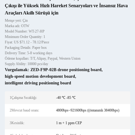
Çıkışı ile Yüksek Hızlı Hareket Senaryoları ve İnsansız Hava
Araçları Akıllı Sürüşü için
Menşe yeri: Çin
Marka adı: OTW
Model Number: WT-27-HP
Minimum Order Quantity: 1
Fiyat: US $71.12 - 78.12/Piece
Packaging Details: Paper box
Delivery Time: 5-8 working days
Ödeme koşulları: T/T, Alipay, Paypal, Western Union
Supply Ability: 10000 pcs/day
Vurgulamak:
ZED-F9P-02B drone positioning board
,
high-speed motion development board
,
intelligent driving positioning board
1Çalışma Sıcaklığı:
-40 ℃ -85 ℃
2Mevcut baud oranı:
4800bps~921600bps ((öntanımlı 38400bps)
3Kesinlik:
1 m + 1 ppm CEP