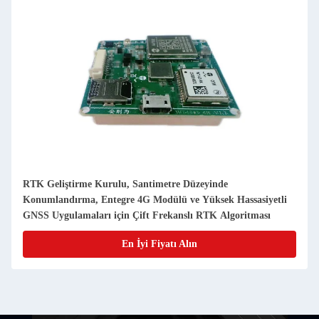
RTK Geliştirme Kurulu, Santimetre Düzeyinde
Konumlandırma, Entegre 4G Modülü ve Yüksek Hassasiyetli
GNSS Uygulamaları için Çift Frekanslı RTK Algoritması
En İyi Fiyatı Alın