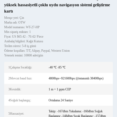
yüksek hassasiyetli çoklu uydu navigasyon sistemi geliştirme
kartı
Menşe yeri: Çin
Marka adı: OTW
Model numarası: WT-27-HP
Min sipariş miktarı: 1
Fiyat: US $65.42 - 70.42/ Piece
Ambalaj bilgileri: Kağıt Kutusu
Teslim süresi: 5-8 iş günü
Ödeme koşulları: T/T, Alipay, Paypal, Western Union
Yetenek temini: 10000 adet/gün
1Çalışma Sıcaklığı:
-40 ℃ -85 ℃
2Mevcut baud hızı:
4800bps~921600bps ((öntanımlı 38400bps)
3Kesinlik:
1 m + 1 ppm CEP
4Soğuk başlangıç:
Ortalama 24 Saniye
Takip: -167dbm Yakalama: -160dbm Soğuk
5Hassasiyet:
Başlangıç -148dbm Sıcak Başlangıç: -157dbm