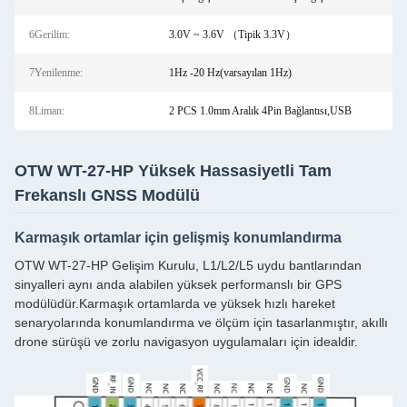
6Gerilim:
3.0V ~ 3.6V （Tipik 3.3V）
7Yenilenme:
1Hz -20 Hz(varsayılan 1Hz)
8Liman:
2 PCS 1.0mm Aralık 4Pin Bağlantısı,USB
OTW WT-27-HP Yüksek Hassasiyetli Tam
Frekanslı GNSS Modülü
Karmaşık ortamlar için gelişmiş konumlandırma
OTW WT-27-HP Gelişim Kurulu, L1/L2/L5 uydu bantlarından
sinyalleri aynı anda alabilen yüksek performanslı bir GPS
modülüdür.Karmaşık ortamlarda ve yüksek hızlı hareket
senaryolarında konumlandırma ve ölçüm için tasarlanmıştır, akıllı
drone sürüşü ve zorlu navigasyon uygulamaları için idealdir.