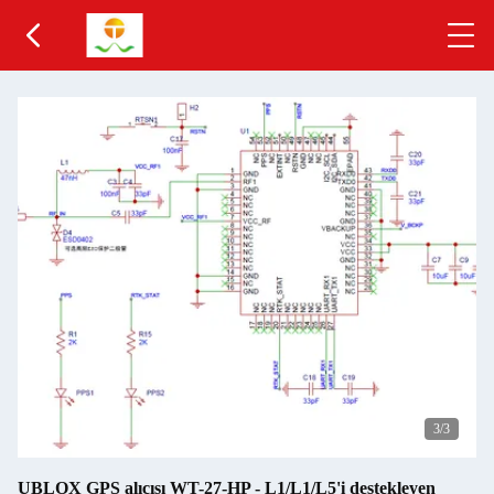
3
/3
UBLOX GPS alıcısı WT-27-HP - L1/L1/L5'i destekleyen