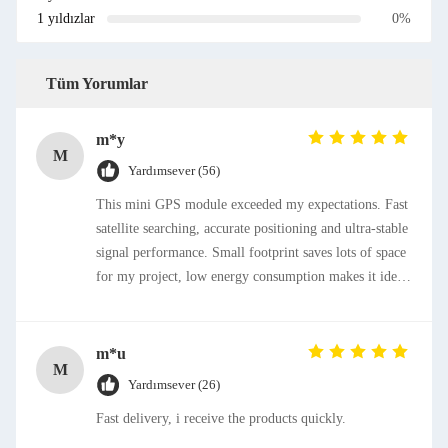
1 yıldızlar
0%
Tüm Yorumlar
m*y
M
Yardımsever (56)
This mini GPS module exceeded my expectations. Fast
satellite searching, accurate positioning and ultra-stable
signal performance. Small footprint saves lots of space
for my project, low energy consumption makes it ideal
for portable devices. Excellent product, strongly
recommended!
m*u
M
Yardımsever (26)
Fast delivery, i receive the products quickly.