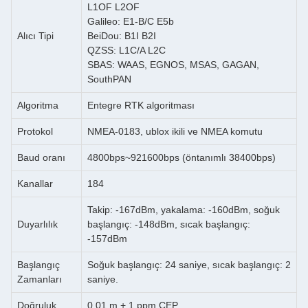
L1OF L2OF
Galileo: E1-B/C E5b
Alıcı Tipi
BeiDou: B1I B2I
QZSS: L1C/A L2C
SBAS: WAAS, EGNOS, MSAS, GAGAN,
SouthPAN
Algoritma
Entegre RTK algoritması
Protokol
NMEA-0183, ublox ikili ve NMEA komutu
Baud oranı
4800bps~921600bps (öntanımlı 38400bps)
Kanallar
184
Takip: -167dBm, yakalama: -160dBm, soğuk
Duyarlılık
başlangıç: -148dBm, sıcak başlangıç:
-157dBm
Başlangıç
Soğuk başlangıç: 24 saniye, sıcak başlangıç: 2
Zamanları
saniye.
Doğruluk
0.01 m + 1 ppm CEP