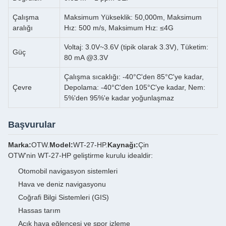
Çalışma
Maksimum Yükseklik: 50,000m, Maksimum
aralığı
Hız: 500 m/s, Maksimum Hız: ≤4G
Voltaj: 3.0V~3.6V (tipik olarak 3.3V), Tüketim:
Güç
80 mA @3.3V
Çalışma sıcaklığı: -40°C'den 85°C'ye kadar,
Çevre
Depolama: -40°C'den 105°C'ye kadar, Nem:
5%'den 95%'e kadar yoğunlaşmaz
Başvurular
Marka:
OTW.
Model:
WT-27-HP.
Kaynağı:
Çin
OTW'nin WT-27-HP geliştirme kurulu idealdir:
Otomobil navigasyon sistemleri
Hava ve deniz navigasyonu
Coğrafi Bilgi Sistemleri (GIS)
Hassas tarım
Açık hava eğlencesi ve spor izleme