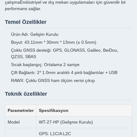
çalışmaEndüstriyel ve dış mekan uygulamaları için güvenilir bir
performans sağlar.
Temel Özellikler
Ürün Adı: Gelişim Kurulu
Boyut: 43.11mm * 30mm * 13mm (± 0.5mm)
Çoklu GNSS desteği: GPS, GLONASS, Galileo, BeiDou,
QZSS, SBAS
Sıcak başlangıç: Ortalama 2 saniye
Çift Bağlantı: 2* 1.0mm aralıklı 4 pinli bağlantılar + USB
RAWX: Çoklu GNSS ham ölçüm verisi çıkışı
Teknik özellikler
Parametreler
Spesifikasyon
Model
WT-27-HP (Gelişme Kurulu)
GPS: L1C/A L2C