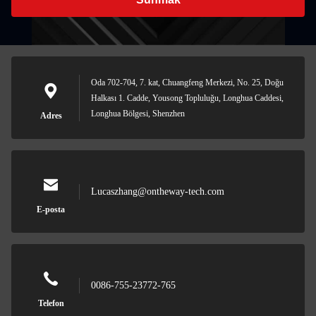
Oda 702-704, 7. kat, Chuangfeng Merkezi, No. 25, Doğu
Halkası 1. Cadde, Yousong Topluluğu, Longhua Caddesi,
Longhua Bölgesi, Shenzhen
Adres
Lucaszhang@ontheway-tech.com
E-posta
0086-755-23772-765
Telefon