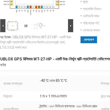
মূল্য:
প্যাকেজিং বিবরণ:
ডেলিভারি সময়:
পরিশোধের শর্ত:
যোগানের ক্ষমতা:
বড় ইমেজ :
UBLOX GPS রিসিভার WT-27-HP - একটি উচ্চ-
যোগাযোগ
নির্ভুল মাল্টি-স্যাটেলাইট নেভিগেশন সিস্টেম ডেভেলপমেন্ট বোর্ড,
L1/L1/L5 সমর্থন করে
UBLOX GPS রিসিভার WT-27-HP - একটি উচ্চ-নির্ভুল মাল্টি-স্যাটেলাইট নেভিগেশন স
বর্ণনা
-40 ℃ থেকে 85 ℃ ℃
কাজের তাপমাত্রা:
উপলব্ধ 
নির্ভুলতা:
1 মি + 1 পিপিএম সিইপি
ঠান্ডা শুর
ট্র্যাকিং: -১৬৭ ডিবিএম ক্যাপচারঃ -১৬০ ডিবিএম কোল্ড
সংবেদনশীলতা:
ভোল্টেজ: