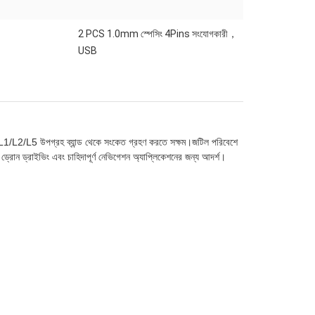
2 PCS 1.0mm স্পেসিং 4Pins সংযোগকারী，
USB
/L2/L5 উপগ্রহ ব্যান্ড থেকে সংকেত গ্রহণ করতে সক্ষম।জটিল পরিবেশে
ড্রোন ড্রাইভিং এবং চাহিদাপূর্ণ নেভিগেশন অ্যাপ্লিকেশনের জন্য আদর্শ।