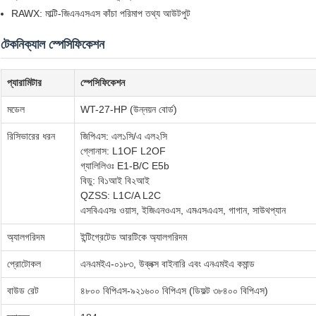
RAWX: মাল্টি-জিএনএসএস কাঁচা পরিমাপ তথ্য আউটপুট
টেকনিক্যাল স্পেসিফিকেশন
প্যারামিটার
স্পেসিফিকেশন
মডেল
WT-27-HP (উন্নয়ন বোর্ড)
রিসিভারের ধরন
জিপিএস: এল১সি/এ এল২সি
গ্লোনাস: L1OF L2OF
গ্যালিলিওঃ E1-B/C E5b
বিডু: বি১আই বি২আই
QZSS: L1C/A L2C
এসবিএএসঃ ওয়াস, ইজিএনওএস, এমএসএএস, গাগান, সাউথপ্যান
অ্যালগরিদম
ইন্টিগ্রেটেড আরটিকে অ্যালগরিদম
প্রোটোকল
এনএমইএ-০১৮৩, উব্লক্স বাইনারি এবং এনএমইএ কমান্ড
বাউড রেট
৪৮০০ বিপিএস-৯২১৬০০ বিপিএস (ডিফল্ট ৩৮৪০০ বিপিএস)