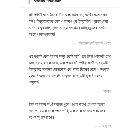
ক্রেতার পর্যালোচনা
এই পণ্যটি আশ্চর্যজনক! উচ্চ খরচ কর্মক্ষমতা, অর্থের জন্য মহান
মান। বিক্রয়োত্তর সেবা এছাড়াও খুব চিন্তাশীল, গ্রাহক সেবা
মনোভাব খুব ভাল, দ্রুত সমস্যা সমাধান।আমি ব্র্যান্ডকে সমর্থন
করতে থাকবধন্যবাদ!
—— জিয়ানকার্লো ইতালি থেকে
এই পণ্যটি কেনা আমার জন্য একটি স্মার্ট পছন্দ ছিল! গুণমানটি বেশ
ভাল, ব্যবহার করা সহজ, এবং প্রভাবটি স্পষ্ট। একই সময়ে,এটি
বিক্রেতার সময়মত যোগাযোগ এবং দ্রুত বিতরণ থেকেও উপকৃত
হয়আমি অন্যান্য আগ্রহী বন্ধুদের কাছে এটি সুপারিশ করব।
ধন্যবাদ!
—— মার্শাল
চীনে আমাদের অংশীদারদের খুঁজে পাওয়া দারুণ, যেখানে আমরা
সেরা পণ্য এবং সেবা পেতে পারি, এবং তারা সবসময় গ্রাহককে
প্রথম স্থানে রাখে।
—— গিলবার্ট