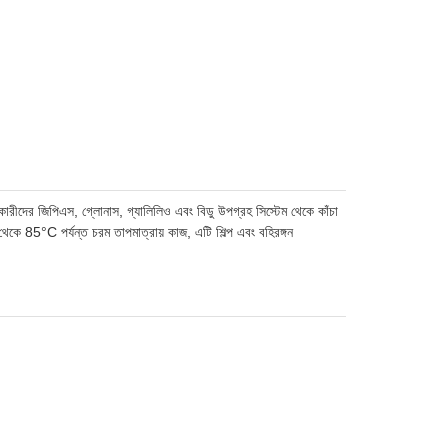
কারীদের জিপিএস, গ্লোনাস, গ্যালিলিও এবং বিডু উপগ্রহ সিস্টেম থেকে কাঁচা
কে 85°C পর্যন্ত চরম তাপমাত্রায় কাজ, এটি শিল্প এবং বহিরঙ্গন