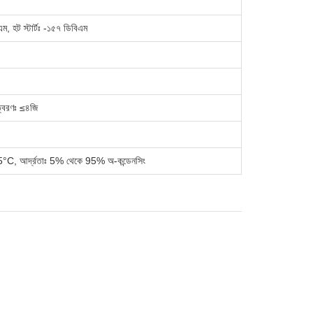
এম, হট স্টার্টঃ -১৫৭ ডিবিএম
 ত্বরণঃ ≤৪জি
5°C, আর্দ্রতাঃ 5% থেকে 95% অ-কন্ডেনসিং