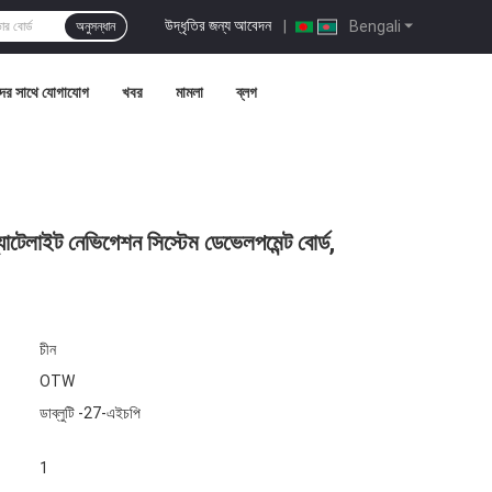
উদ্ধৃতির জন্য আবেদন
|
Bengali
অনুসন্ধান
ের সাথে যোগাযোগ
খবর
মামলা
ব্লগ
েলাইট নেভিগেশন সিস্টেম ডেভেলপমেন্ট বোর্ড,
চীন
OTW
ডাব্লুটি -27-এইচপি
1