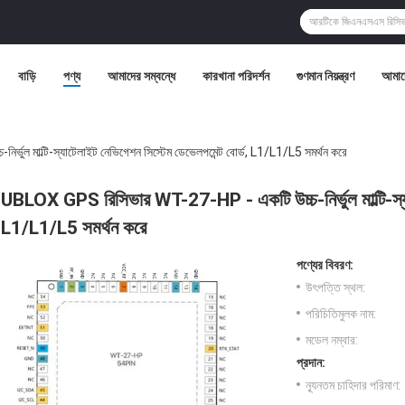
বাড়ি
পণ্য
আমাদের সম্বন্ধে
কারখানা পরিদর্শন
গুণমান নিয়ন্ত্রণ
আমাদ
ল মাল্টি-স্যাটেলাইট নেভিগেশন সিস্টেম ডেভেলপমেন্ট বোর্ড, L1/L1/L5 সমর্থন করে
UBLOX GPS রিসিভার WT-27-HP - একটি উচ্চ-নির্ভুল মাল্টি-স্যাট
L1/L1/L5 সমর্থন করে
পণ্যের বিবরণ:
উৎপত্তি স্থল:
পরিচিতিমুলক নাম:
মডেল নম্বার:
প্রদান:
ন্যূনতম চাহিদার পরিমাণ: