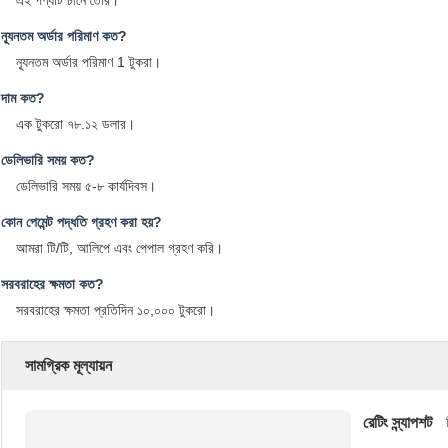
এই পণ্যটি চীনে তৈরি।
ন্যূনতম অর্ডার পরিমাণ কত?
ন্যূনতম অর্ডার পরিমাণ 1 টুকরা।
দাম কত?
এক টুকরো ৭৮.১২ ডলার।
ডেলিভারি সময় কত?
ডেলিভারি সময় ৫-৮ কার্যদিবস।
কোন পেমেন্ট পদ্ধতি গ্রহণ করা হয়?
আমরা টি/টি, আলিপে এবং পেপাল গ্রহণ করি।
সরবরাহের ক্ষমতা কত?
সরবরাহের ক্ষমতা প্রতিদিন ১০,০০০ টুকরো।
সামগ্রিক মূল্যায়ন
রেটিং স্ন্যাপশট