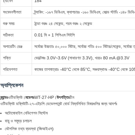
চ্যানেল
184
সংবেদনশীলতা
ট্র্যাকিং: -১৬৭ ডিবিএম, ক্যাপচারঃ -১৬০ ডিবিএম, কোল্ড স্টার্টঃ -১৪৮ ডিবি
শুরু সময়
ঠান্ডা শুরুঃ ২৪ সেকেন্ড, গরম শুরুঃ ২ সেকেন্ড
সঠিকতা
0.01 মি + 1 পিপিএম সিইপি
অপারেটিং রেঞ্জ
সর্বোচ্চ উচ্চতাঃ ৫০,০০০ মিটার, সর্বোচ্চ গতিঃ ৫০০ মিটার/সেকেন্ড, সর্বোচ্চ
শক্তি
ভোল্টেজঃ 3.0V~3.6V (সাধারণত 3.3V), খরচঃ 80 mA @3.3V
পরিবেশগত
কাজের তাপমাত্রাঃ -40°C থেকে 85°C, সঞ্চয়স্থানঃ -40°C থেকে 10
অ্যাপ্লিকেশন
ব্র্যান্ডঃ
ওটিডব্লিউ।
মডেলঃ
WT-27-HP।
উৎপত্তিঃ
চীন
ওটিডব্লিউ ডব্লিউটি-২৭-এইচপি ডেভেলপমেন্ট বোর্ড নিম্নলিখিত বিষয়গুলির জন্য আদর্শঃ
অটোমোবাইল নেভিগেশন সিস্টেম
বায়ু ও সমুদ্র চলাচল
ভৌগলিক তথ্য ব্যবস্থা (জিআইএস)