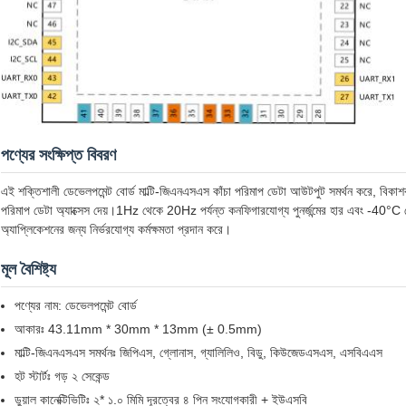
পণ্যের সংক্ষিপ্ত বিবরণ
এই শক্তিশালী ডেভেলপমেন্ট বোর্ড মাল্টি-জিএনএসএস কাঁচা পরিমাপ ডেটা আউটপুট সমর্থন করে, বিকাশ
পরিমাপ ডেটা অ্যাক্সেস দেয়।1Hz থেকে 20Hz পর্যন্ত কনফিগারযোগ্য পুনর্জন্মের হার এবং -40°C থে
অ্যাপ্লিকেশনের জন্য নির্ভরযোগ্য কর্মক্ষমতা প্রদান করে।
মূল বৈশিষ্ট্য
পণ্যের নাম: ডেভেলপমেন্ট বোর্ড
আকারঃ 43.11mm * 30mm * 13mm (± 0.5mm)
মাল্টি-জিএনএসএস সমর্থনঃ জিপিএস, গ্লোনাস, গ্যালিলিও, বিডু, কিউজেডএসএস, এসবিএএস
হট স্টার্টঃ গড় ২ সেকেন্ড
ডুয়াল কানেক্টিভিটিঃ ২* ১.০ মিমি দূরত্বের ৪ পিন সংযোগকারী + ইউএসবি