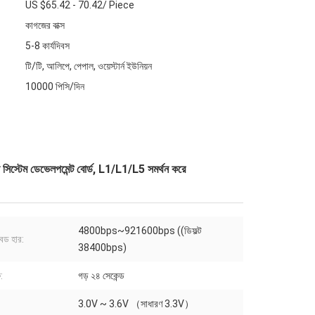
US $65.42 - 70.42/ Piece
কাগজের বাক্স
5-8 কার্যদিবস
টি/টি, আলিপে, পেপাল, ওয়েস্টার্ন ইউনিয়ন
10000 পিসি/দিন
িস্টেম ডেভেলপমেন্ট বোর্ড, L1/L1/L5 সমর্থন করে
4800bps~921600bps ((ডিফল্ট
বড হার:
38400bps)
ু:
গড় ২৪ সেকেন্ড
3.0V ~ 3.6V （সাধারণ 3.3V）