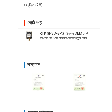
সংযুক্তি
(28)
শ্রেষ্ঠ পণ্য
RTK GNSS/GPS রিসিভার OEM বোর্ড
ইউএভি জিপিএস মডিউল ডেভেলপমেন্ট বোর্ড
38400 Bps
সাক্ষ্যদান