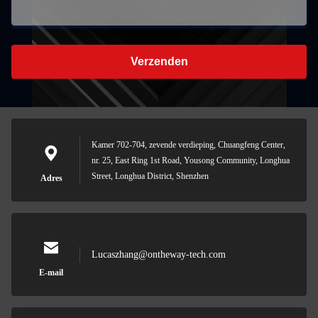
Verzenden
Kamer 702-704, zevende verdieping, Chuangfeng Center,
nr. 25, East Ring 1st Road, Yousong Community, Longhua
Street, Longhua District, Shenzhen
Adres
Lucaszhang@ontheway-tech.com
E-mail