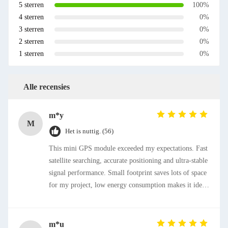
5 sterren
100%
4 sterren
0%
3 sterren
0%
2 sterren
0%
1 sterren
0%
Alle recensies
m*y
M
Het is nuttig. (56)
This mini GPS module exceeded my expectations. Fast
satellite searching, accurate positioning and ultra-stable
signal performance. Small footprint saves lots of space
for my project, low energy consumption makes it ideal
for portable devices. Excellent product, strongly
recommended!
m*u