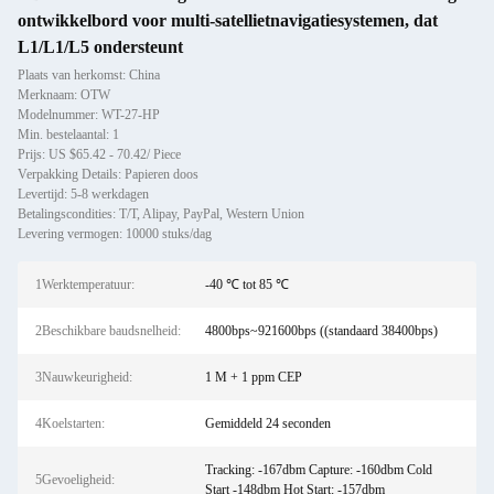
ontwikkelbord voor multi-satellietnavigatiesystemen, dat
L1/L1/L5 ondersteunt
Plaats van herkomst: China
Merknaam: OTW
Modelnummer: WT-27-HP
Min. bestelaantal: 1
Prijs: US $65.42 - 70.42/ Piece
Verpakking Details: Papieren doos
Levertijd: 5-8 werkdagen
Betalingscondities: T/T, Alipay, PayPal, Western Union
Levering vermogen: 10000 stuks/dag
1Werktemperatuur:
-40 ℃ tot 85 ℃
2Beschikbare baudsnelheid:
4800bps~921600bps ((standaard 38400bps)
3Nauwkeurigheid:
1 M + 1 ppm CEP
4Koelstarten:
Gemiddeld 24 seconden
Tracking: -167dbm Capture: -160dbm Cold
5Gevoeligheid:
Start -148dbm Hot Start: -157dbm