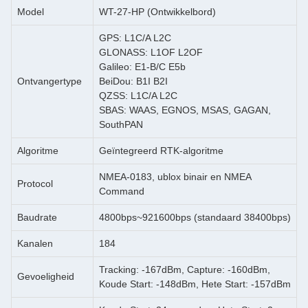
Model
WT-27-HP (Ontwikkelbord)
GPS: L1C/A L2C
GLONASS: L1OF L2OF
Galileo: E1-B/C E5b
Ontvangertype
BeiDou: B1I B2I
QZSS: L1C/A L2C
SBAS: WAAS, EGNOS, MSAS, GAGAN,
SouthPAN
Algoritme
Geïntegreerd RTK-algoritme
NMEA-0183, ublox binair en NMEA
Protocol
Command
Baudrate
4800bps~921600bps (standaard 38400bps)
Kanalen
184
Tracking: -167dBm, Capture: -160dBm,
Gevoeligheid
Koude Start: -148dBm, Hete Start: -157dBm