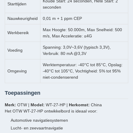
Koude Start: 24 seconden, Hete Start: 2
Starttijden
seconden
Nauwkeurigheid
0,01 m + 1 ppm CEP
Max Hoogte: 50.000m, Max Snelheid: 500
Werkbereik
m/s, Max Acceleratie: ≤4G
Spanning: 3,0V~3,6V (typisch 3,3V),
Voeding
Verbruik: 80 mA @3,3V
Werktemperatuur: -40°C tot 85°C, Opslag:
Omgeving
-40°C tot 105°C, Vochtigheid: 5% tot 95%
niet-condenserend
Toepassingen
Merk:
OTW |
Model:
WT-27-HP |
Herkomst:
China
Het OTW WT-27-HP ontwikkelbord is ideaal voor:
Automotive navigatiesystemen
Lucht- en zeevaartnavigatie