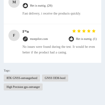
M
Het is nuttig. (26)
Fast delivery, i receive the products quickly.
F*n
F
trustpilot.com
Het is nuttig. (1)
No issues were found during the test. It would be even
better if the product had a casing.
Tags:
RTK GNSS-ontvangerbord
GNSS OEM-bord
High Precision gps-ontvanger