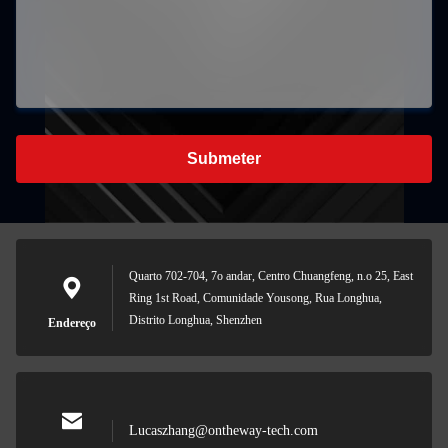
Submeter
Quarto 702-704, 7o andar, Centro Chuangfeng, n.o 25, East
Ring 1st Road, Comunidade Yousong, Rua Longhua,
Distrito Longhua, Shenzhen
Endereço
Lucaszhang@ontheway-tech.com