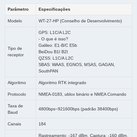
Parâmetro
Especificações
Modelo
WT-27-HP (Conselho de Desenvolvimento)
GPS: L1C/A L2C
- O que é isso?
Galileo: E1-B/C E5b
Tipo de
BeiDou B1I B2I
receptor
QZSS: L1C/A L2C
SBAS: WAAS, EGNOS, MSAS, GAGAN,
SouthPAN
Algoritmo
Algoritmo RTK integrado
Protocolo
NMEA-0183, ublox binário e NMEA Comando
Taxa de
4800bps~921600bps (padrão 38400bps)
Baud
Canais
184
Rastreamento: -167 dBm, Captura: -160 dBm,