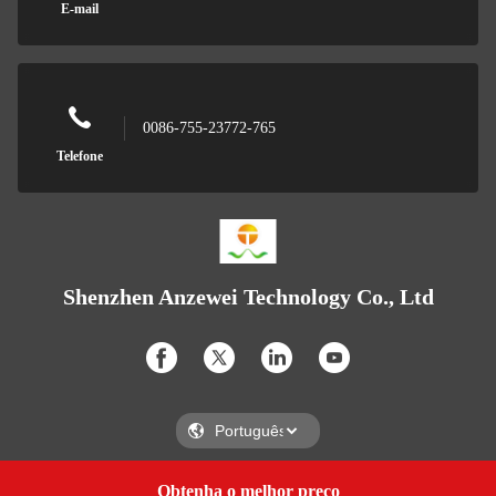
E-mail
0086-755-23772-765
Telefone
Shenzhen Anzewei Technology Co., Ltd
Obtenha o melhor preço
Get a Quote
Shenzhen Anzewei Technology Co., Ltd