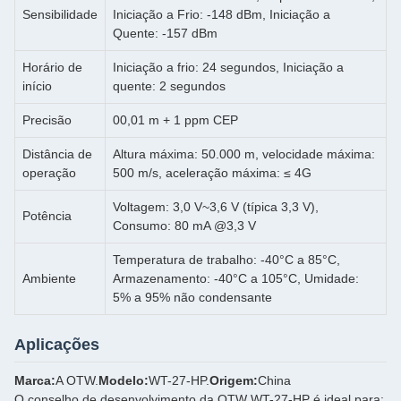
Sensibilidade
Iniciação a Frio: -148 dBm, Iniciação a
Quente: -157 dBm
Horário de
Iniciação a frio: 24 segundos, Iniciação a
início
quente: 2 segundos
Precisão
00,01 m + 1 ppm CEP
Distância de
Altura máxima: 50.000 m, velocidade máxima:
operação
500 m/s, aceleração máxima: ≤ 4G
Voltagem: 3,0 V~3,6 V (típica 3,3 V),
Potência
Consumo: 80 mA @3,3 V
Temperatura de trabalho: -40°C a 85°C,
Ambiente
Armazenamento: -40°C a 105°C, Umidade:
5% a 95% não condensante
Aplicações
Marca:
A OTW.
Modelo:
WT-27-HP.
Origem:
China
O conselho de desenvolvimento da OTW WT-27-HP é ideal para: