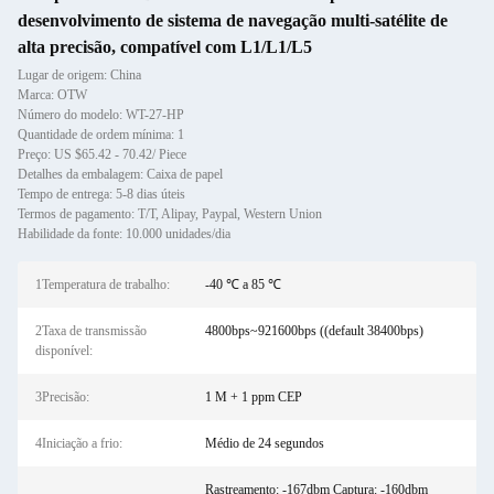
desenvolvimento de sistema de navegação multi-satélite de
alta precisão, compatível com L1/L1/L5
Lugar de origem: China
Marca: OTW
Número do modelo: WT-27-HP
Quantidade de ordem mínima: 1
Preço: US $65.42 - 70.42/ Piece
Detalhes da embalagem: Caixa de papel
Tempo de entrega: 5-8 dias úteis
Termos de pagamento: T/T, Alipay, Paypal, Western Union
Habilidade da fonte: 10.000 unidades/dia
1Temperatura de trabalho:
-40 ℃ a 85 ℃
2Taxa de transmissão
4800bps~921600bps ((default 38400bps)
disponível:
3Precisão:
1 M + 1 ppm CEP
4Iniciação a frio:
Médio de 24 segundos
Rastreamento: -167dbm Captura: -160dbm