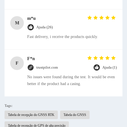
for portable devices. Excellent product, strongly
recommended!
m*u
M
Ajuda (26)
Fast delivery, i receive the products quickly.
F*n
F
trustpilot.com
Ajuda (1)
No issues were found during the test. It would be even
better if the product had a casing.
Tags:
Tabela de recepção do GNSS RTK
Tabela do GNSS
Tabela de recepção de GPS de alta precisão