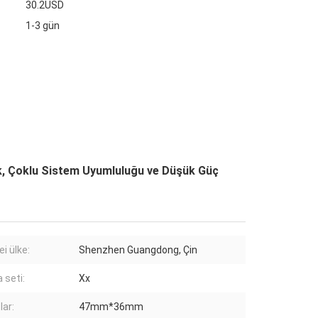
30.2USD
1-3 gün
k, Çoklu Sistem Uyumluluğu ve Düşük Güç
i ülke:
Shenzhen Guangdong, Çin
 seti:
Xx
lar:
47mm*36mm