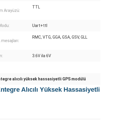
TTL
şim Arayüzü:
 Modu:
Uart+ttl
RMC, VTG, GGA, GSA, GSV, GLL
mesajları:
m:
3.6V ila 6V
tegre alıcılı yüksek hassasiyetli GPS modülü
tegre Alıcılı Yüksek Hassasiyetli