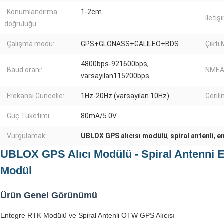
Konumlandırma
1-2cm
İleti
doğruluğu:
Çalışma modu:
GPS+GLONASS+GALILEO+BDS
Çıktı
4800bps-921600bps,
Baud oranı:
NMEA 
varsayılan115200bps
Frekansı Güncelle:
1Hz-20Hz (varsayılan 10Hz)
Gerili
Güç Tüketimi:
80mA/5.0V
Vurgulamak:
UBLOX GPS alıcısı modülü
,
spiral antenli
,
en
UBLOX GPS Alıcı Modülü - Spiral Antenni En
Modül
Ürün Genel Görünümü
Entegre RTK Modülü ve Spiral Antenli OTW GPS Alıcısı