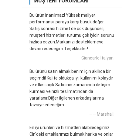
MÜŞTERI YORUMLARI
Bu ürün inanılmaz! Yüksek maliyet
performansı, paraya karşı büyük değer.
Satış sonrası hizmet de çok düşünceli,
müşteri hizmetleri tutumu çok iyidir, sorunu
hızlıca çözün.Markanızı desteklemeye
devam edeceğim.Teşekkürler!
—— Giancarlo İtalyan.
Bu ürünü satın almak benim için akıllıca bir
seçimdi! Kalite oldukça iyi, kullanımı kolaydır
ve etkisi açık.Satıcının zamanında iletişim
kurması ve hızlı teslimatından da
yararlanır.Diğer ilgilenen arkadaşlarıma
tavsiye edeceğim.
—— Marshall.
En iyi ürünleri ve hizmetleri alabileceğimiz
Çin'deki ortaklarımızı bulmak harika ve onlar