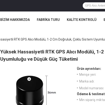
BIZIM HAKKIMIZDA
FABRIKA TURU
KALITE KONTROLÜ
sasiyetli RTK GPS Alıcı Modülü, 1-2 Cm Doğruluk, Çoklu Sistem Uyuml
Yüksek Hassasiyetli RTK GPS Alıcı Modülü, 1-2
Uyumluluğu ve Düşük Güç Tüketimi
Ürün ayrıntıları:
Menşe yeri:
Marka adı:
Model numarası:
Ödeme & teslimat 
Min sipariş miktar