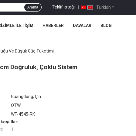
Teklif isteği
|
Turkish
Arama
BIZIMLE İLETIŞIM
HABERLER
DAVALAR
BLOG
uluğu Ve Düşük Güç Tüketimi
 cm Doğruluk, Çoklu Sistem
Guangdong, Çin
OTW
WT-4545-RK
koşulları:
ı:
1