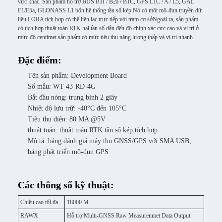
vực khác. Sản phẩm hỗ trợ BDS B1I / B2a / B1C, GPS L1C / A / L5, GAL
E1/E5a, GLONASS L1 bốn hệ thống tần số kép.Nó có một mô-đun truyền dữ
liệu LORA tích hợp có thể liên lạc trực tiếp với trạm cơ sởNgoài ra, sản phẩm
có tích hợp thuật toán RTK hai tần số dẫn đến độ chính xác cực cao và vị trí ở
mức độ centimet.sản phẩm có mức tiêu thụ năng lượng thấp và vị trí nhanh.
Đặc điểm:
Tên sản phẩm: Development Board
Số mẫu: WT-43-RD-4G
Bắt đầu nóng: trung bình 2 giây
Nhiệt độ lưu trữ: -40°C đến 105°C
Tiêu thụ điện: 80 MA @5V
thuật toán: thuật toán RTK tần số kép tích hợp
Mô tả: bảng đánh giá máy thu GNSS/GPS với SMA USB,
bảng phát triển mô-đun GPS
Các thông số kỹ thuật:
Chiều cao tối đa
18000 M
RAWX
Hỗ trợ Multi-GNSS Raw Measurenmet Data Output