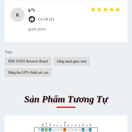
k*i
K
Có ích (2)
good price
Tags:
RTK GNSS Receiver Board
bảng mạch gnss oem
Bảng thu GPS chính xác cao
Sản Phẩm Tương Tự