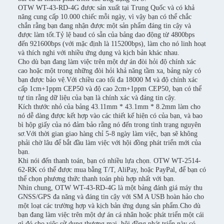
OTW WT-43-RD-4G được sản xuất tại Trung Quốc và có khả
năng cung cấp 10.000 chiếc mỗi ngày, vì vậy bạn có thể chắc
chắn rằng bạn đang nhận được một sản phẩm đáng tin cậy và
được làm tốt.Tỷ lệ baud có sẵn của bảng dao động từ 4800bps
đến 921600bps (với mặc định là 115200bps), làm cho nó linh hoạt
và thích nghi với nhiều ứng dụng và kịch bản khác nhau.
Cho dù bạn đang làm việc trên một dự án đòi hỏi độ chính xác
cao hoặc một trong những đòi hỏi khả năng tầm xa, bảng này có
bạn được bảo vệ.Với chiều cao tối đa 18000 M và độ chính xác
cấp 1cm+1ppm CEP50 và độ cao 2cm+1ppm CEP50, bạn có thể
tự tin rằng dữ liệu của bạn là chính xác và đáng tin cậy.
Kích thước nhỏ của bảng 43.11mm * 43.1mm * 8.2mm làm cho
nó dễ dàng được kết hợp vào các thiết kế hiện có của bạn, và bao
bì hộp giấy của nó đảm bảo rằng nó đến trong tình trạng nguyên
sơ.Với thời gian giao hàng chỉ 5-8 ngày làm việc, bạn sẽ không
phải chờ lâu để bắt đầu làm việc với hội đồng phát triển mới của
bạn.
Khi nói đến thanh toán, bạn có nhiều lựa chọn. OTW WT-2514-
62-RK có thể được mua bằng T/T, AliPay, hoặc PayPal, để bạn có
thể chọn phương thức thanh toán phù hợp nhất với bạn.
Nhìn chung, OTW WT-43-RD-4G là một bảng đánh giá máy thu
GNSS/GPS đa năng và đáng tin cậy với SM A USB hoàn hảo cho
một loạt các trường hợp và kịch bản ứng dụng sản phẩm.Cho dù
bạn đang làm việc trên một dự án cá nhân hoặc phát triển một cái
gì đó cho việc sử dụng thương mại, hội đồng phát triển này có