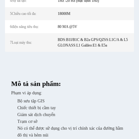
4Sự tái tạo:
1Hz -20 Hz (mặc định 1Hz)
5Chiều cao tối đa:
18000M
6điện năng tiêu thụ:
80 MA @5V
BDS:B1I/B1C & B2a GPS/QZSS:L1C/A & L5
7Loại máy thu:
GLONASS:L1 Galileo:E1 & E5a
Mô tả sản phẩm:
Phạm vi áp dụng:
Bộ sưu tập GIS
Chiếc thiết bị cầm tay
Giám sát dịch chuyển
Trạm cơ sở
Nó có thể được sử dụng cho vị trí chính xác của đường hầm
đô thị và hẻm núi