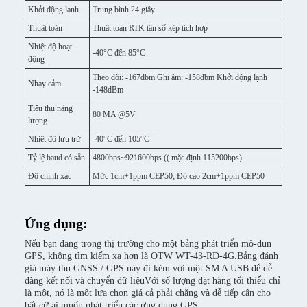
Khởi động lạnh
Trung bình 24 giây
Thuật toán
Thuật toán RTK tần số kép tích hợp
Nhiệt độ hoạt
-40°C đến 85°C
động
Theo dõi: -167dbm Ghi âm: -158dbm Khởi động lạnh
Nhạy cảm
-148dBm
Tiêu thụ năng
80 MA @5V
lượng
Nhiệt độ lưu trữ
-40°C đến 105°C
Tỷ lệ baud có sẵn
4800bps~921600bps (( mặc định 115200bps)
Độ chính xác
Mức 1cm+1ppm CEP50; Độ cao 2cm+1ppm CEP50
Ứng dụng:
Nếu bạn đang trong thị trường cho một bảng phát triển mô-đun
GPS, không tìm kiếm xa hơn là OTW WT-43-RD-4G.Bảng đánh
giá máy thu GNSS / GPS này đi kèm với một SM A USB để dễ
dàng kết nối và chuyển dữ liệuVới số lượng đặt hàng tối thiểu chỉ
là một, nó là một lựa chọn giá cả phải chăng và dễ tiếp cận cho
bất cứ ai muốn phát triển các ứng dụng GPS.