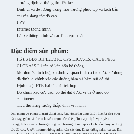
Trường định vị thông tin liên lạc
Định vị và đo lường trong môi trường phức tạp và kịch bản
chuyển động tốc độ cao
UAV
Internet thông minh
Lái xe thông minh và các lĩnh vực khác
Đặc điểm sản phẩm:
Hỗ trợ BDS B1I/B2a/B1C, GPS L1C/A/L5, GAL E1/E5a,
GLONASS L1 tần số kép bốn hệ thống
Mô-đun 4G tích hợp và định vị quán tính có thể được sử dụng
để định vị chính xác các đường hầm và hẻm núi đô thị
Định thuật RTK hai tần số tích hợp
Độ chính xác cực cao, có thể đạt được vị trí ở mức độ
centimeter
Tiêu thụ năng lượng thấp, định vị nhanh
Sản phẩm có phạm vi ứng dụng rộng bao gồm thu thập GIS, thiết bị đầu cuối
cầm tay, giám sát dịch chuyển, trạm gốc, điện, lĩnh vực định vị truyền
thông,định vị và đo lường trong môi trường phức tạp và kịch bản chuyển động
tốc độ cao, UAV, Internet thông minh của các thứ, lái xe thông minh và các lĩnh