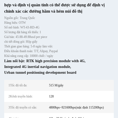
hợp và định vị quán tính có thể được sử dụng để định vị
chính xác các đường hầm và hẻm núi đô thị
Nguồn gốc: Trung Quốc
Hàng hiệu: OTW
Số mô hình: WT-43-RD-4G
Số lượng đặt hàng tối thiểu: 1
Giá bán: 45.88-49.88usd per piece
chi tiết đóng gói: Hộp giấy
Thời gian giao hàng: 5-8 ngày làm việc
Điều khoản thanh toán: T/T, Alipay, Paypal
Khả năng cung cấp: 10000 chiếc / ngày
Làm nổi bật:
RTK high precision module with 4G
,
Integrated 4G inertial navigation module
,
Urban tunnel positioning development board
1Tốc độ tối đa:
515 M/giây
2Kênh truyền hình:
128
3Tốc độ truyền có sẵn:
4800bps~921600bps(mặc định 115200bps)