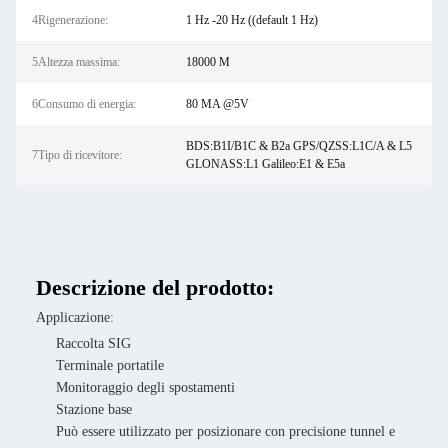
4Rigenerazione:
1 Hz -20 Hz ((default 1 Hz)
5Altezza massima:
18000 M
6Consumo di energia:
80 MA @5V
BDS:B1I/B1C & B2a GPS/QZSS:L1C/A & L5
7Tipo di ricevitore:
GLONASS:L1 Galileo:E1 & E5a
Descrizione del prodotto:
Applicazione:
Raccolta SIG
Terminale portatile
Monitoraggio degli spostamenti
Stazione base
Può essere utilizzato per posizionare con precisione tunnel e