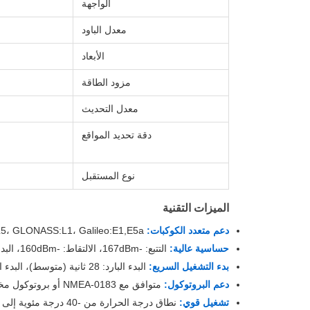
الواجهة
معدل الباود
الأبعاد
مزود الطاقة
معدل التحديث
دقة تحديد المواقع
نوع المستقبل
الميزات التقنية
دعم متعدد الكوكبات:
BDS:B1I/B1C & B2a، GPS/QZSS:L1C/A & L5، GLONASS:L1، Galileo:E1,E5a
حساسية عالية:
التتبع: -167dBm، الالتقاط: -160dBm، البدء البارد: -148dBm
بدء التشغيل السريع:
البدء البارد: 28 ثانية (متوسط)، البدء الساخن: 1 ثانية (متوسط)
دعم البروتوكول:
متوافق مع NMEA-0183 أو بروتوكول مخصص
تشغيل قوي:
نطاق درجة الحرارة من -40 درجة مئوية إلى 85 درجة مئوية