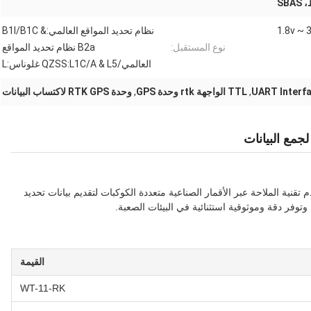
SB
1.8v ~ 
نظام تحديد المواقع العالمي:B1I/B1C &
نوع المستقبل:
B2a نظام تحديد المواقع
العالمي/QZSS:L1C/A & L5 غلوناس:L
,
TTL الواجهة rtk وحدة GPS
,
وحدة RTK GPS لاكتساب البيانات
داء يستخدم تقنية الملاحة عبر الأقمار الصناعية متعددة الكوكبات لتقديم بيانات تحديد
وتوفر دقة وموثوقية استثنائية في البيئات الصعبة.
القيمة
WT-11-RK