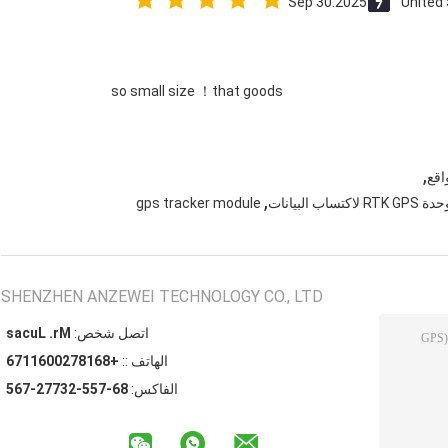
Sep 30.2025
United
so small size ！that goods
,
,
gps tracker module
SHENZHEN ANZEWEI TECHNOLOGY CO., LTD
اتصل شخص:
Mr. Lucas
الهاتف ::
+8618720061176
الفاكس:
86-755-23772-765