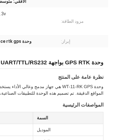
الأفقي: متوسط، AS
3.3v
مزود الطاقة:
إبراز:
وحدة UART Interface rtk gps
وحدة GPS RTK بواجهة UART/TTL/RS232 لجمع البيانات
نظرة عامة على المنتج
وحدة WT-11-RK GPS هي جهاز مدمج وعالي الأ
المواقع الدقيقة. تم تصميم هذه الوحدة للتطبيقات الصناعية، 
المواصفات الرئيسية
السمة
الموديل