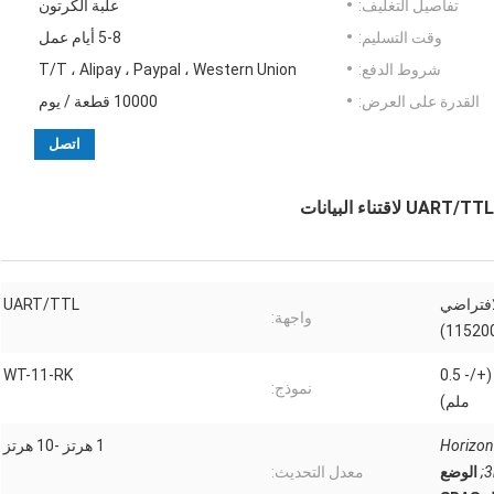
تفاصيل التغليف:
علبة الكرتون
وقت التسليم:
5-8 أيام عمل
شروط الدفع:
T/T ، Alipay ، Paypal ، Western Union
القدرة على العرض:
10000 قطعة / يوم
اتصل
4800bps ~  (الافتراضي
UART/TTL
واجهة:
115200
10.1 ملم * 9.7 ملم * 2.4 ملم (+/- 0.5
WT-11-RK
نموذج:
ملم)
Horizont
1 هرتز -10 هرتز
3
الوضع
معدل التحديث: