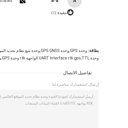
a*a
A
 States
مفيدة (1)
بطاقة:
وحدة GPS,وحدة GPS GNSS,وحدة تتبع نظام تحديد المواقع
وحدة UART Interface rtk gps,TTL الواجهة rtk وحدة GPS,وحدة RTK GPS لاكتساب البيانات
تفاصيل الاتصال
إرسال استفسارك مباشرة لنا