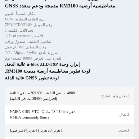
مجة ودعم متعدد GNSS
مكان المنشأ: الصين
اسم العلامة التجارية: OTW
رقم الموديل: ZED-F9T-00B-00
الحد الأدنى لكمية: 1
الأسعار: 115usd per piece
تفاصيل التغليف: صندوق ورقي
وقت التسليم: 5-8 أيام عمل
شروط الدفع: T/T ، Alipay ، PayPal
القدرة على العرض: 10000 قطعة / يوم
إبراز:
وحدة u-blox ZED-F9P عالية الدقة
,
لوحة تطوير مغناطيسية أرضية مدمجة RM3100
,
لوحة تطوير GNSS عالية الدقة
4800 بت في الثانية ~ 921600 بت في الثانية
(افتراضي 38400 بت في الثانية)
دعم NMEA-0183: VTG، GLL، TXT Ublox
Binary وNMEA Command
1 هرتز-20 هرتز (1 هرتز الافتراضي)