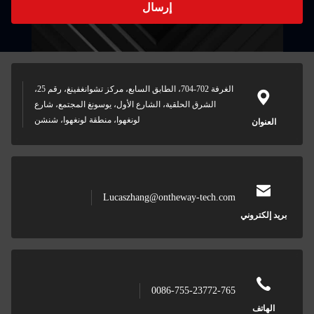
إرسال
الغرفة 702-704، الطابق السابع، مركز تشوانغفينغ، رقم 25،
لشرق الحلقية، الشارع الأول، يوسونغ المجتمع، شارع
لونغهوا، منطقة لونغهوا، شنشن
Lucaszhang@ontheway-tec
0086-755-2377