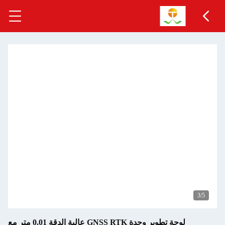
لوحة تطوير وحدة GNSS RTK عالية الدقة 0.01 متر مع