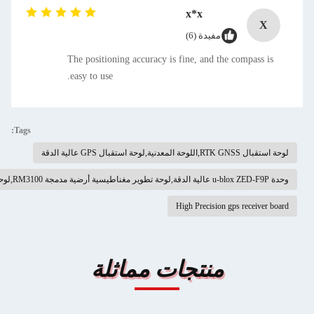
x*x
دة (6)
The positioning accuracy is fine, an
easy to use.
Tags:
High Precis
نتجات مماثلة