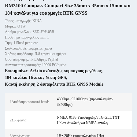
RM3100 Compass Compact Size 35mm x 35mm x 15mm και
184 κανάλια για εφαρμογές RTK GNSS
Τόπος καταγωγής: ΚΙΝΑ
Μάρκα: OTW
Αριθμό μοντέλου: ZED-F9P-05B
Ποσότητα παραγγελίας min: 1
Τιμή: 115usd per piece
Συσκευασία λεπτομέρειες: χαρτί
Χρόνος παράδοσης: 5-8 εργάσιμες ημέρες
Όροι πληρωμής: T/T, Alipay, PayPal
Δυνατότητα προσφοράς: 10000 PC/ημέρα
Επισημαίνω:
Δελτίο ανάπτυξης συμπαγούς μεγέθους
,
184 κανάλια Πίνακας δέκτη GPS
,
Καυτή εκκίνηση 2 δευτερόλεπτα RTK GNSS Module
4800bps~921600bps ((προεπιλεγμένο
1Διαθέσιμο ποσοστό baud:
38400bps)
NMEA-0183 Υποστήριξη:VTG,GLL,TXT
2Συμφωνία:
Ublox Δυαδική και NMEA εντολή
3Αναγέννηση:
1Hz-20Hz (προεπιλεγμένο 1Hz)