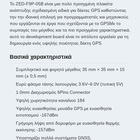
Το ZED-F9P-05B είναι μια πολύ προηγμένη πλακέτα
ανάπτυξης σχεδιασμένη ειδικά για δέκτες GPS.καθιστώντας
την την ιδανική επιλογή για προγραμματιστές και μηχανικούς
που εργάζονται σε έργα που σχετίζονται με το GPSΜε το
συμπαγές του μέγεθος και τα πιο προηγμένα χαρακτηριστικά,
αυτό το development board είναι το απόλυτο εργαλείο για τη
δημιουργία ενός υψηλής ποιότητας δέκτη GPS.
Βασικά χαρακτηριστικά
Συμπληκτικό και φορητό μέγεθος 35 mm × 35 mm × 15
mm (± 0,5 mm)
Ευρύ φάσμα τάσης λειτουργίας 3.6V~6.0V (τυπική 5V)
1.0mm Διαχωρισμός 6Pins Connector
Υψηλή χωρητικότητα καναλιού 184
Υψηλής ευαισθησίας μονάδα GPS με ευαισθησία
εντοπισμού -167dBm
Γρήγορη λήψη από δορυφόρο με ευαισθησία θερμής
εκκίνησης -157dBm
Υποστηρίζει πολλά συστήματα GNSS,