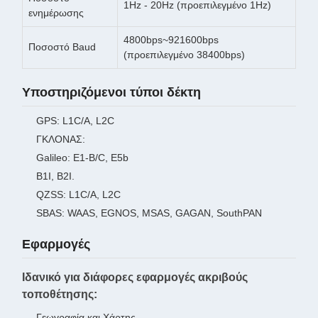
1Hz - 20Hz (προεπιλεγμένο 1Hz)
ενημέρωσης
4800bps~921600bps
Ποσοστό Baud
(προεπιλεγμένο 38400bps)
Υποστηριζόμενοι τύποι δέκτη
GPS: L1C/A, L2C
ΓΚΛΟΝΑΣ:
Galileo: E1-B/C, E5b
Β1Ι, Β2Ι.
QZSS: L1C/A, L2C
SBAS: WAAS, EGNOS, MSAS, GAGAN, SouthPAN
Εφαρμογές
Ιδανικό για διάφορες εφαρμογές ακριβούς
τοποθέτησης:
Γεωγραφία και Χάρτης