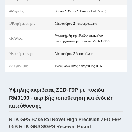
4Μέγεθος:
35mm * 35mm * 15mm (+/- 0.5mm)
5Ψυχρή εκκίνηση:
Μέσος όρος 24 δευτερόλεπτα
Υποστήριξη της έξοδος στοιχείων
6RAWX:
ακατέργαστων μετρήσεων Multi-GNSS
7Καυτή εκκίνηση:
Μέσος όρος 2 δευτερόλεπτα
8Αλγόριθμος:
Ενσωματωμένος αλγόριθμος RTK
Υψηλής ακρίβειας ZED-F9P με πυξίδα
RM3100 - ακριβής τοποθέτηση και ένδειξη
κατεύθυνσης
RTK GPS Base και Rover High Precision ZED-F9P-
05B RTK GNSS/GPS Receiver Board