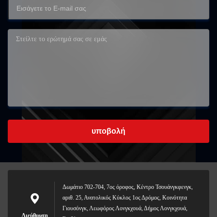
υποβολή
Δωμάτιο 702-704, 7ος όροφος, Κέντρο Τσουάνγκφενγκ,
αριθ. 25, Ανατολικός Κύκλος 1ος Δρόμος, Κοινότητα
Γιουσόνγκ, Λεωφόρος Λονγκχουά, Δήμος Λονγκχουά,
Διεύθυνση