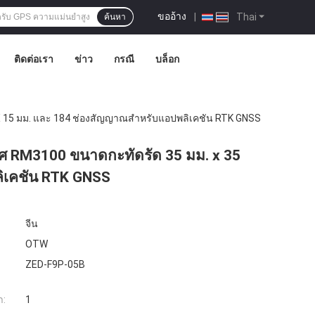
ขออ้าง
|
Thai
ค้นหา
ติดต่อเรา
ข่าว
กรณี
บล็อก
 X 15 มม. และ 184 ช่องสัญญาณสำหรับแอปพลิเคชัน RTK GNSS
ศ RM3100 ขนาดกะทัดรัด 35 มม. x 35
ิเคชัน RTK GNSS
จีน
OTW
ZED-F9P-05B
ำ:
1