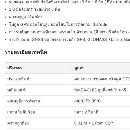
ระยะความกระชับกําลังทํางานที่กว้างจาก 3.6V ~ 6.0V ( 5V แบบปกติ)
1.0 มิลลิเมตร ระยะห่าง 6 พิน
ความจุสูง 184 ช่อง
โมดูล GPS อ่อนโยนสูง อ่อนโยนในการติดตาม -167dBm
การรับสัญญาณดาวเทียมอย่างรวดเร็ว ด้วยความรู้สึกการเริ่มต้นร้อน
รองรับระบบ GNSS หลายระบบรวมถึง GPS, GLONASS, Galileo, Be
รายละเอียดเทคนิค
ปริมาตร
มูลค่า
ประเภทสินค้า
คณะกรรมการพัฒนาโมดูล GP
หลักเกณฑ์
NMEA-0183 อูบล็อกซ์ ไบนารี
อุณหภูมิการทํางาน
-40°C ถึง 85°C
เวลาเริ่มต้นร้อน
กลาง 2 วินาที
ความถูกต้อง
0.01 M + 1 Ppm CEP