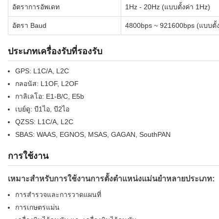
อัตราการอัพเดท
1Hz - 20Hz (แบบตั้งค่า 1Hz)
อัตรา Baud
4800bps ~ 921600bps (แบบตั้
ประเภทเครื่องรับที่รองรับ
GPS: L1C/A, L2C
กลอนัส: L1OF, L2OF
กาลิเลโอ: E1-B/C, E5b
เบย์ดู: บี1ไอ, บี2ไอ
QZSS: L1C/A, L2C
SBAS: WAAS, EGNOS, MSAS, GAGAN, SouthPAN
การใช้งาน
เหมาะสําหรับการใช้งานการตั้งตําแหน่งแม่นยําหลายประเภท:
การสํารวจและการวาดแผนที่
การเกษตรแม่น