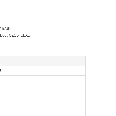
 -157dBm
iDou, QZSS, SBAS
S