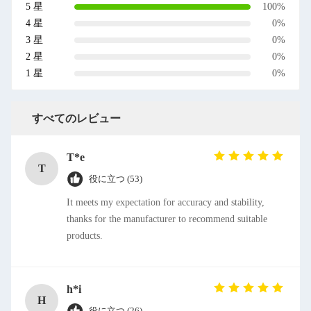
5 星
100%
4 星
0%
3 星
0%
2 星
0%
1 星
0%
すべてのレビュー
T*e
T
役に立つ (53)
It meets my expectation for accuracy and stability,
thanks for the manufacturer to recommend suitable
products.
h*i
H
役に立つ (26)