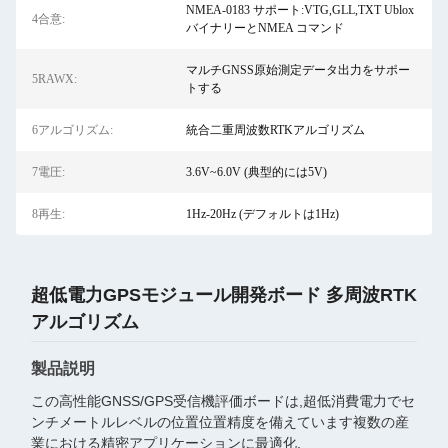
NMEA-0183 サポート:VTG,GLL,TXT Ublox
4合意:
バイナリーとNMEA コマンド
マルチGNSS原始測定データ出力をサポー
5RAWX:
トする
6アルゴリズム:
統合二重周波数RTKアルゴリズム
7電圧:
3.6V~6.0V (典型的には5V)
8再生:
1Hz-20Hz (デフォルトは1Hz)
超低電力GPSモジュール開発ボード 多周波RTK
アルゴリズム
製品説明
この高性能GNSS/GPS受信機評価ボードは,超低消費電力でセ
ンチメートルレベルの位置位置精度を備えています複数の産
業における精密アプリケーションに最適化.