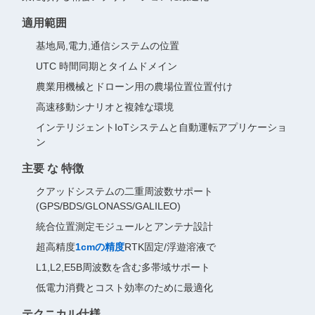
適用範囲
基地局,電力,通信システムの位置
UTC 時間同期とタイムドメイン
農業用機械とドローン用の農場位置位置付け
高速移動シナリオと複雑な環境
インテリジェントIoTシステムと自動運転アプリケーショ
ン
主要 な 特徴
クアッドシステムの二重周波数サポート
(GPS/BDS/GLONASS/GALILEO)
統合位置測定モジュールとアンテナ設計
超高精度
1cmの精度
RTK固定/浮遊溶液で
L1,L2,E5B周波数を含む多帯域サポート
低電力消費とコスト効率のために最適化
テクニカル仕様