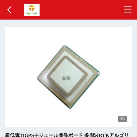
3
/3
超低電力GPSモジュール開発ボード 多周波RTKアルゴリ