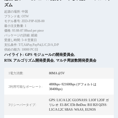
ズム
起源の場所: 中国
ブランド名: OTW
モデル番号: ZED-F9P-02B-00
最小注文数量: 1
価格: 93.88-87.88usd per piece
パッケージの詳細: 紙箱
受渡し時間: 5~8 営業日
支払条件: T/T,AliPay,PayPal,L/C,D/A,D/P
供給の能力: 10000 PC/日
ハイライト:
GPS モジュールの開発委員会
,
RTK アルゴリズム開発委員会
,
マルチ周波数開発委員会
1電力消費:
80MA @5V
4800bps~921600bps (デフォルトは
2利用可能なボーレート:
38400bps)
GPS: L1C/A L2C GLONASS: L1OF L2OF ガ
3リシーバータイプ:
リレオ: E1-B/C E5b BeiDou: B1I B2I QZSS:
L1C/A L2C SBAS: WAAS, EGNOS