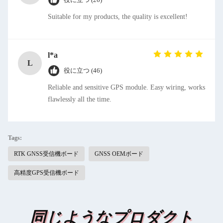
Suitable for my products, the quality is excellent!
l*a
L
役に立つ (46)
Reliable and sensitive GPS module. Easy wiring, works
flawlessly all the time.
Tags:
RTK GNSS受信機ボード
GNSS OEMボード
高精度GPS受信機ボード
同じようなプロダクト