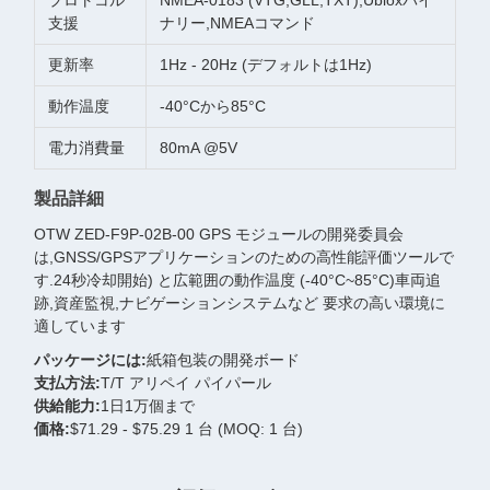
プロトコル
NMEA-0183 (VTG,GLL,TXT),Ubloxバイ
支援
ナリー,NMEAコマンド
更新率
1Hz - 20Hz (デフォルトは1Hz)
動作温度
-40°Cから85°C
電力消費量
80mA @5V
製品詳細
OTW ZED-F9P-02B-00 GPS モジュールの開発委員会
は,GNSS/GPSアプリケーションのための高性能評価ツールで
す.24秒冷却開始) と広範囲の動作温度 (-40°C~85°C)車両追
跡,資産監視,ナビゲーションシステムなど 要求の高い環境に
適しています
パッケージには:
紙箱包装の開発ボード
支払方法:
T/T アリペイ パイパール
供給能力:
1日1万個まで
価格:
$71.29 - $75.29 1 台 (MOQ: 1 台)