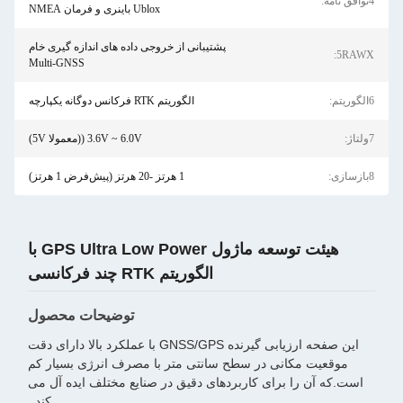
4توافق نامه:
Ublox باینری و فرمان NMEA
پشتیبانی از خروجی داده های اندازه گیری خام
5RAWX:
Multi-GNSS
6الگوریتم:
الگوریتم RTK فرکانس دوگانه یکپارچه
7ولتاژ:
3.6V ~ 6.0V ((معمولا 5V)
8بازسازی:
1 هرتز -20 هرتز (پیش‌فرض 1 هرتز)
هیئت توسعه ماژول GPS Ultra Low Power با
الگوریتم RTK چند فرکانسی
توضیحات محصول
این صفحه ارزیابی گیرنده GNSS/GPS با عملکرد بالا دارای دقت
موقعیت مکانی در سطح سانتی متر با مصرف انرژی بسیار کم
است.که آن را برای کاربردهای دقیق در صنایع مختلف ایده آل می
کند..