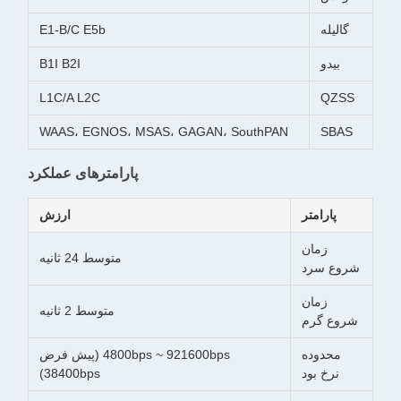
گالیله
E1-B/C E5b
بيدو
B1I B2I
L1C/A L2C
QZSS
WAAS، EGNOS، MSAS، GAGAN، SouthPAN
SBAS
پارامترهای عملکرد
پارامتر
ارزش
زمان
متوسط 24 ثانیه
شروع سرد
زمان
متوسط 2 ثانیه
شروع گرم
محدوده
4800bps ~ 921600bps (پیش فرض
نرخ بود
38400bps)