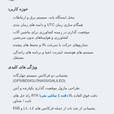
حوزه کاربرد
محل ایستگاه پایه، سیستم برق و ارتباطات
همگام سازی زمان UTC و دامنه های زمان بندی
موقعیت گذاری در زمینه کشاورزی برای ماشین آلات
کشاورزی و هواپیماهای بدون سرنشین
سناریوهای حرکت با سرعت بالا و محیط های پیچیده
سیستم های هوشمند اینترنت اشیا و برنامه های رانندگی
مستقل
ویژگی های کلیدی
پشتیبانی دو فرکانس سیستم چهارگانه
(GPS/BDS/GLONASS/GALILEO)
طراحی ماژول موقعیت گذاری یکپارچه و آنتن
دقت فوق العاده بالا:
دقت 1 سانتی متر
با RTK راه حل های
ثابت / شناور
پشتیبانی از چند باند از جمله فرکانس های L1، L2 و E5B