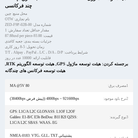
چند فرکانسی
محل منبع: چین
نام تجاری: OTW
شماره مدل: ZED-F9P-02B-00
مقدار حداقل تعداد سفارش: 1
قیمت: 93.88-87.88usd per piece
جزئیات بسته بندی: جعبه کاغذی
زمان تحویل: 5-8 روز کاری
شرایط پرداخت: T/T ، Alipay ، PayPal ، L/C ، D/A ، D/P
قابلیت ارائه: 10000 عدد در روز
برجسته کردن:
هیئت توسعه ماژول GPS
,
هیئت توسعه الگوریتم RTK
,
هیئت توسعه فرکانس های چندگانه
1مصرف برق:
80 MA @5V
2نرخ باود موجود:
4800bps ~ 921600bps ((پیش فرض 38400bps)
GPS: L1C/A L2C GLONASS: L1OF L2OF
3نوع گیرنده:
Galileo: E1-B/C E5b BeiDou: B1I B2I QZSS:
L1C/A L2C SBAS: WAAS، EG
پشتیبانی NMEA-0183: VTG، GLL، TXT