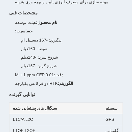
بهینه سازی برای مصرف انرژی پایین و بهره وری هزینه
مشخصات فنی
نام محصول:
هیئت توسعه
حساسیت:
پيگيري: -167 ديسيبل ام
ضبط: -160دبلم
شروع سرد: -148دبلم
شروع گرم: -157دبلم
دقت:
0.01 M + 1 ppm CEP
الگوریتم:
RTK دو فرکانس یکپارچه
توانایی گیرنده
سیستم
سیگنال های پشتیبانی شده
L1C/A L2C
GPS
گلوناس
L1OF L2OF