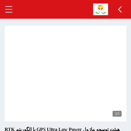
3
/3
هیئت توسعه ماژول GPS Ultra Low Power با الگوریتم RTK