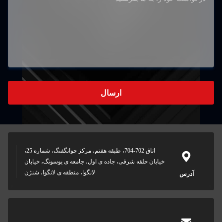
ارسال
اتاق 702-704، طبقه هفتم، مرکز چوانگفنگ، شماره 25،
خیابان حلقه شرقی، جاده ی اول، جامعه ی یوسونگ، خیابان
لانگوا، منطقه ی لانگوا، شنژن
آدرس