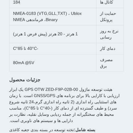
کانال ها
184
حمایت از
NMEA-0183 (VTG,GLL,TXT) ، Ublox
پروتکل
Binary، فرماندهی NMEA
نرخ به روز
1 هرتز - 20 هرتز (پیش فرض 1 هرتز)
رسانی
دمای کار
-40°C تا 85°C
مصرف
80mA @5V
برق
جزئیات محصول
هیئت توسعه ماژول GPS OTW ZED-F9P-02B-00 یک ابزار
ارزیابی با کارایی بالا برای برنامه های GNSS/GPS است. با زمان
های استثنایی راه اندازی (2 ثانیه راه اندازی گرم،24 ثانیه شروع
سرد) و طیف گسترده ای از دمای کار (-40°C تا 85°C)، مناسب
محیط های سختگیرانه از جمله ردیابی وسایل نقلیه، نظارت بر
دارایی ها و سیستم های ناوبری است.
بسته شامل:
تخته توسعه در بسته بندی جعبه کاغذی