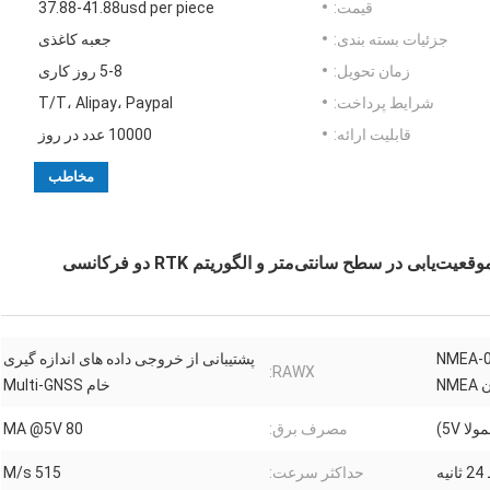
قیمت:
37.88-41.88usd per piece
جزئیات بسته بندی:
جعبه کاغذی
زمان تحویل:
5-8 روز کاری
شرایط پرداخت:
T/T، Alipay، Paypal
قابلیت ارائه:
10000 عدد در روز
مخاطب
NMEA-0183
پشتیبانی از خروجی داده های اندازه گیری
RAWX:
خام Multi-GNSS
مصرف برق:
80 MA @5V
ه
حداکثر سرعت:
515 M/s