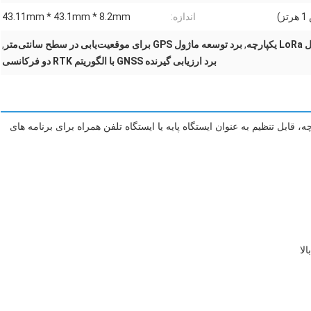
اندازه:
43.11mm * 43.1mm * 8.2mm
,
برد توسعه ماژول GPS برای موقعیت‌یابی در سطح سانتی‌متر
,
برد ارزیابی گیرنده GNSS با الگوریتم RTK دو فرکانسی
 ماژول GPS با دقت بالا با ارتباطات LoRa یکپارچه، قابل تنظیم به عنوان ایستگاه پایه یا ایستگاه تلفن همراه برای برنامه های
لا