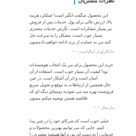
نظرات مشتریان
این محصول شگفت انگیز است! عملکرد هزینه
بالا، ارزش عالی برای پول. خدمات پس از فروش
نیز بسیار متفکرانه است، نگرش خدمات مشتری
بسیار خوب است، مشکل را به سرعت حل
کنید.من به حمایت از برند ادامه خواهم دادممنون
—— جانکارلو از ايتالياست
خرید این محصول برای من یک انتخاب هوشمندانه
بود! کیفیت آن بسیار خوب است، استفاده از آن
آسان است و اثر آن آشکار است. در عین
حال،همچنین از ارتباطات به موقع و تحویل سریع
فروشنده بهره مند می شودبه دوستاي ديگه اي که
علاقمند هستن توصيه ميکنم ممنون
—— مارشال
خیلی خوب است که شرکای خود را در چین پیدا
کنیم، جایی که می توانیم بهترین محصولات و
خدمات را به دست آوریم، و آنها همیشه مشتری را