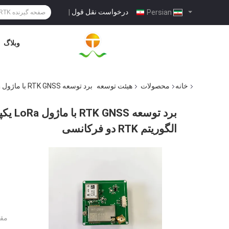
درخواست نقل قول
|
Persian
وبلاگ
خانه
محصولات
هیئت توسعه
برد توسعه RTK GNSS با ماژول LoRa یکپارچه برای موقعیت‌یابی در سطح سانتی‌متر و الگوریتم RTK دو فرکانسی
برد تو
الگوریتم RTK دو فرکانسی
مقد