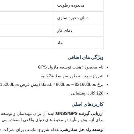
محدوده رطوبت
دمای ذخیره سازی
دمای کار
ابعاد
ویژگی های اضافی
نام محصول: هیئت توسعه ماژول GPS
شروع سرد: به طور متوسط 24 ثانیه
نرخ Baud: 4800bps ~ 921600bps (پیش فرض 115200bps)
128 کانال پشتیبانی
کاربردهای اصلی
ارزیابی گیرنده GNSS/GPS:
برای آزمایش و تأیید در محیط های دنیای واقعی استفاده می 
توسعه راه حل سفارشی: