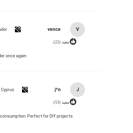
vence
V
ador
مفید (22)
er once again.
j*n
J
Cyprus
مفید (53)
 consumption. Perfect for DIY projects.