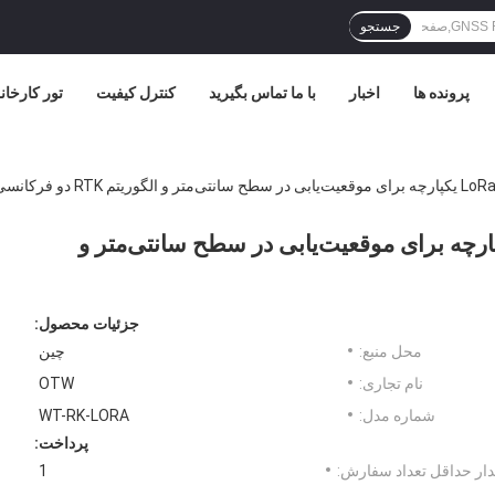
جستجو
پرونده ها
اخبار
با ما تماس بگیرید
کنترل کیفیت
تور کارخان
سعه RTK GNSS با ماژول LoRa یکپارچه برای موقعیت‌یابی در سطح سانتی‌متر و
جزئیات محصول:
محل منبع:
چین
نام تجاری:
OTW
شماره مدل:
WT-RK-LORA
پرداخت:
ار حداقل تعداد سفارش:
1