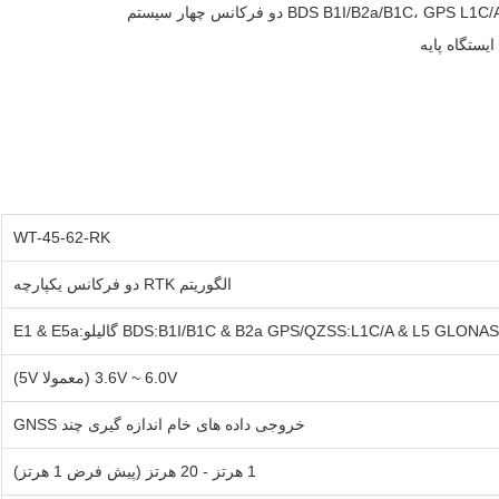
WT-45-62-RK
الگوریتم RTK دو فرکانس یکپارچه
BDS:B1I/B1C & B2a GPS/QZSS:L1C/A & L5 GLON گالیلو:E1 & E5a
3.6V ~ 6.0V (معمولا 5V)
خروجی داده های خام اندازه گیری چند GNSS
1 هرتز - 20 هرتز (پیش فرض 1 هرتز)