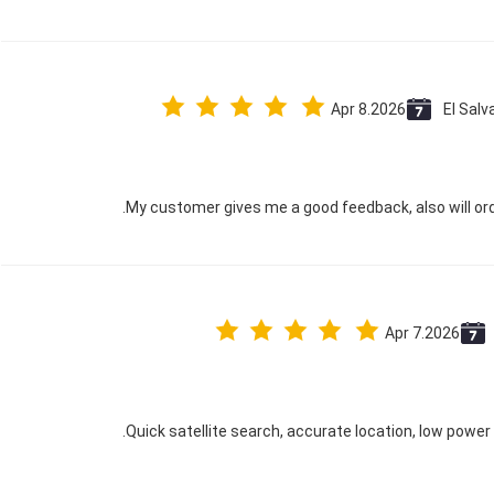
Apr 8.2026
El Salv
My customer gives me a good feedback, also will ord
Apr 7.2026
Quick satellite search, accurate location, low power