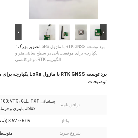
برد توسعه RTK GNSS با ماژول LoRa
تصویر بزرگ :
یکپارچه برای موقعیت‌یابی در سطح سانتی‌متر و
الگوریتم RTK دو فرکانسی
برد توسعه RTK GNSS با ماژول LoRa یکپارچه برای موقعیت‌یابی در سطح سانتی‌متر و الگوریتم RTK دو فرکانسی
توضیحات
پشتیبانی : VTG، GLL، TXT
توافق نامه:
Ublox باینری و فرمان NMEA
ولتاژ:
3.6V ~ 6.0V ((معمولا 5V)
شروع سرد:
متوسط 24 ثانی