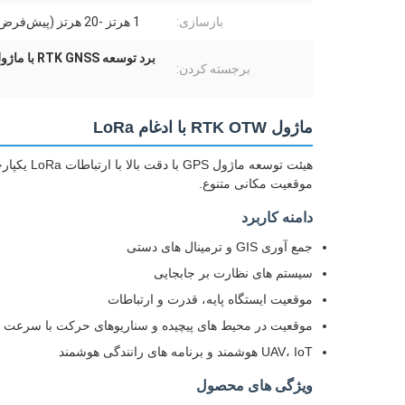
بازسازی:
1 هرتز -20 هرتز (پیش‌فرض 1 هرتز)
برد توسعه RTK GNSS با ماژول LoRa یکپارچه
برجسته کردن:
ماژول RTK OTW با ادغام LoRa
هیئت توسعه
موقعیت مکانی متنوع.
دامنه کاربرد
جمع آوری GIS و ترمینال های دستی
سیستم های نظارت بر جابجایی
موقعیت ایستگاه پایه، قدرت و ارتباطات
موقعیت در محیط های پیچیده و سناریوهای حرکت با سرعت با
UAV، IoT هوشمند و برنامه های رانندگی هوشمند
ویژگی های محصول