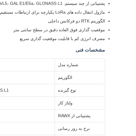
پشتیبانی از چند سیستم: BDS B1I/B2a/B1C، GPS L1C/A/L5، GAL E1/E5a، GLONASS L1 دو فرکانس چهار سیستم
ماژول انتقال داده های LoRa یکپارچه برای ارتباطات مستقیم ایستگاه پایه
الگوریتم RTK دو فرکانس داخلی
موقعیت گذاری فوق العاده دقیق در سطح سانتی متر
مصرف انرژی کم با قابلیت موقعیت گذاری سریع
مشخصات فنی
شماره مدل
الگوریتم
نوع گیرنده
ASS:L1
ولتاژ کار
پشتیبانی از RAWX
نرخ به روز رسانی