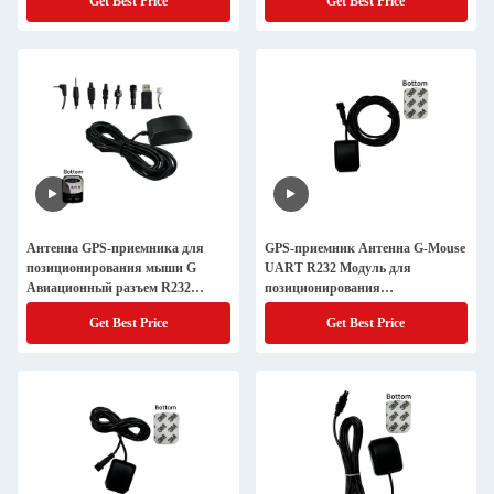
Get Best Price
Get Best Price
транспортных средств
Антенна GPS-приемника для
GPS-приемник Антенна G-Mouse
позиционирования мыши G
UART R232 Модуль для
Авиационный разъем R232
позиционирования
Модуль
транспортного средства
Get Best Price
Get Best Price