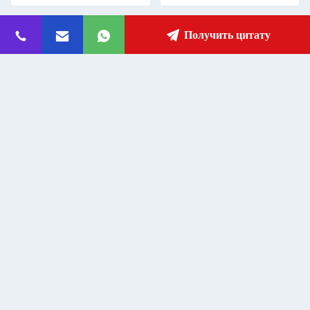
Получить цитату
Аудио соединитель GPS-
UBLOX-M8030 TTL GPS-
приемник Антенна для
приемник Антенна G-мышка для
навигации и позиционирования
автомобильного DVR
транспортного средства
Get Best Price
Get Best Price
Контакт