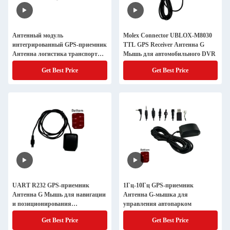
Антенный модуль
Molex Connector UBLOX-M8030
интегрированный GPS-приемник
TTL GPS Receiver Антенна G
Антенна логистика транспортное
Мышь для автомобильного DVR
позиционирование
Get Best Price
Get Best Price
UART R232 GPS-приемник
1Гц-10Гц GPS-приемник
Антенна G Мышь для навигации
Антенна G-мышка для
и позиционирования
управления автопарком
транспортных средств
Get Best Price
Get Best Price