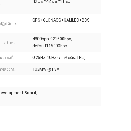
42 มม.*42 มม.*11 มม.
:
GPS+GLONASS+GALILEO+BDS
ฏิบัติการ:
4800bps-921600bps,
การรับส่ง:
default115200bps
ความถี่:
0.25Hz-10Hz (ค่าเริ่มต้น 1Hz)
้พลังงาน:
103MW @1.8V
Development Board
,