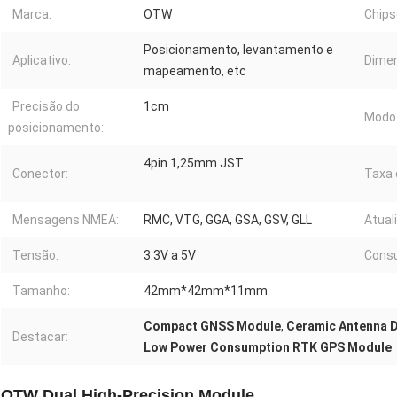
Marca:
OTW
Chips
Posicionamento, levantamento e
Aplicativo:
Dime
mapeamento, etc
Precisão do
1cm
Modo 
posicionamento:
4pin 1,25mm JST
Conector:
Taxa 
Mensagens NMEA:
RMC, VTG, GGA, GSA, GSV, GLL
Atual
Tensão:
3.3V a 5V
Consu
Tamanho:
42mm*42mm*11mm
Compact GNSS Module
,
Ceramic Antenna 
Destacar:
Low Power Consumption RTK GPS Module
OTW Dual High-Precision Module