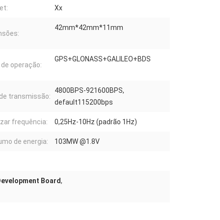
et:
Xx
42mm*42mm*11mm
nsões:
GPS+GLONASS+GALILEO+BDS
de operação:
4800BPS-921600BPS,
de transmissão:
default115200bps
izar frequência:
0,25Hz-10Hz (padrão 1Hz)
mo de energia:
103MW @1.8V
Development Board
,