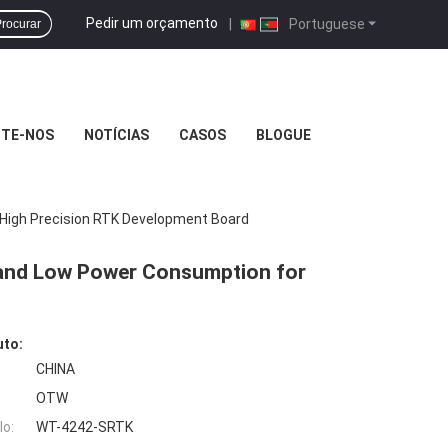
Pedir um orçamento
|
Portuguese
rocurar
TE-NOS
NOTÍCIAS
CASOS
BLOGUE
igh Precision RTK Development Board
and Low Power Consumption for
uto:
CHINA
OTW
o:
WT-4242-SRTK