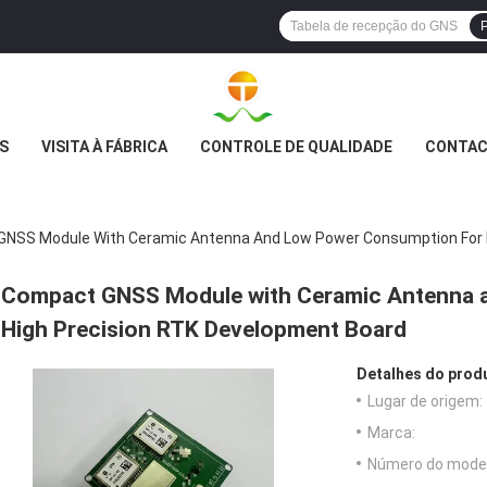
P
S
VISITA À FÁBRICA
CONTROLE DE QUALIDADE
CONTAC
NSS Module With Ceramic Antenna And Low Power Consumption For H
Compact GNSS Module with Ceramic Antenna 
High Precision RTK Development Board
Detalhes do prod
Lugar de origem:
Marca:
Número do model