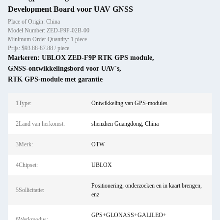
Development Board voor UAV GNSS
Place of Origin: China
Model Number: ZED-F9P-02B-00
Minimum Order Quantity: 1 piece
Prijs: $93.88-87.88 / piece
Markeren:
UBLOX ZED-F9P RTK GPS module
,
GNSS-ontwikkelingsbord voor UAV's
,
RTK GPS-module met garantie
1Type:
Ontwikkeling van GPS-modules
2Land van herkomst:
shenzhen Guangdong, China
3Merk:
OTW
4Chipset:
UBLOX
Positionering, onderzoeken en in kaart brengen,
5Sollicitatie:
enz
GPS+GLONASS+GALILEO+
6Werkmodus: