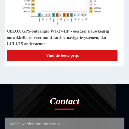
RTK-ontwikkelingsbord met positionering op
centimeterniveau, geïntegreerde 4G-module en RTK-algoritme
met twee frequenties voor GNSS-toepassingen met hoge
precisie
Vind de beste prijs
Contact