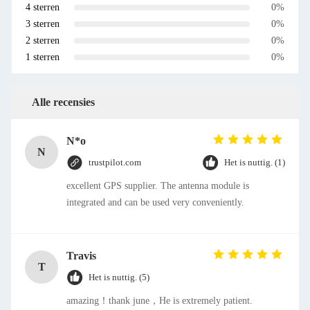
4 sterren
0%
3 sterren
0%
2 sterren
0%
1 sterren
0%
Alle recensies
N*o
N
trustpilot.com
Het is nuttig. (1)
excellent GPS supplier. The antenna module is
integrated and can be used very conveniently.
Travis
T
Het is nuttig. (5)
amazing！thank june，He is extremely patient.