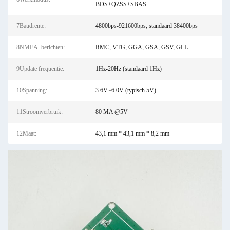
BDS+QZSS+SBAS
7Baudrente:
4800bps-921600bps, standaard 38400bps
8NMEA -berichten:
RMC, VTG, GGA, GSA, GSV, GLL
9Update frequentie:
1Hz-20Hz (standaard 1Hz)
10Spanning:
3.6V~6.0V (typisch 5V)
11Stroomverbruik:
80 MA @5V
12Maat:
43,1 mm * 43,1 mm * 8,2 mm