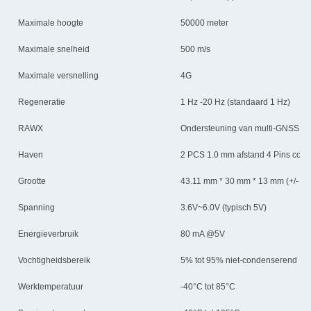
Maximale hoogte
50000 meter
Maximale snelheid
500 m/s
Maximale versnelling
4G
Regeneratie
1 Hz -20 Hz (standaard 1 Hz)
RAWX
Ondersteuning van multi-GNSS ra
Haven
2 PCS 1.0 mm afstand 4 Pins conn
Grootte
43.11 mm * 30 mm * 13 mm (+/- 0,
Spanning
3.6V~6.0V (typisch 5V)
Energieverbruik
80 mA @5V
Vochtigheidsbereik
5% tot 95% niet-condenserend
Werktemperatuur
-40°C tot 85°C