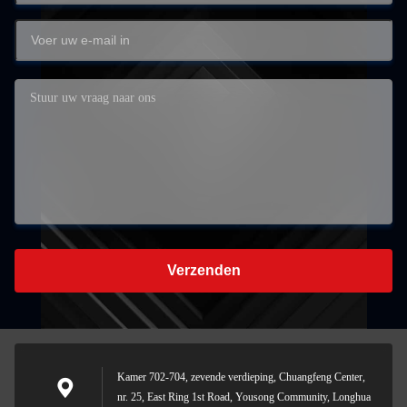
Verzenden
Kamer 702-704, zevende verdieping, Chuangfeng Center,
nr. 25, East Ring 1st Road, Yousong Community, Longhua