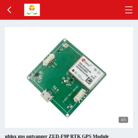
4
/5
ublox gps ontvanger ZED-F9P RTK GPS Module