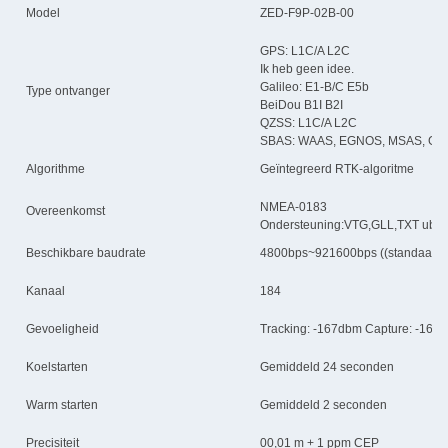
Model
ZED-F9P-02B-00
GPS: L1C/A L2C
Ik heb geen idee.
Galileo: E1-B/C E5b
Type ontvanger
BeiDou B1I B2I
QZSS: L1C/A L2C
SBAS: WAAS, EGNOS, MSAS, GA
Algorithme
Geïntegreerd RTK-algoritme
NMEA-0183
Overeenkomst
Ondersteuning:VTG,GLL,TXT ubl
Beschikbare baudrate
4800bps~921600bps ((standaard
Kanaal
184
Gevoeligheid
Tracking: -167dbm Capture: -160d
Koelstarten
Gemiddeld 24 seconden
Warm starten
Gemiddeld 2 seconden
Precisiteit
00,01 m + 1 ppm CEP