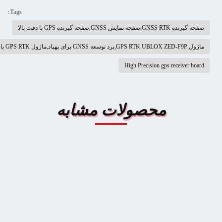
Tags:
GNSS R,صفحه نمایش GNSS,صفحه گیرنده GPS با دقت بالا
وسعه GNSS برای پهپاد,ماژول GPS RTK با گارانتی
High Precision gps receiver bo
محصولات مشابه