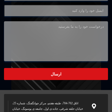
ارسال
اتاق 702-704، طبقه هفتم، مرکز چوانگفنگ، شماره 25،
خیابان حلقه شرقی، جاده ی اول، جامعه ی یوسونگ، خیابان