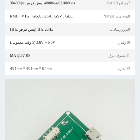
4800bps-921600bps، پیش فرض 38400bps
RMC ، VTG ، GGA ، GSA ، GSV ، GLL
1Hz-20Hz (پیش فرض 1Hz)
3.6V ~ 6.0V (5 ولت معمولی)
80 MA @5V
43.1mm * 43.1mm * 8.2mm