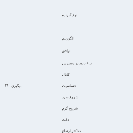
نوع گیرنده
 GAGAN
الگوریتم
توافق
پشتیبانی:VTG,GLL,TXT ublox باینری و mand
نرخ بایود در دسترس
کانال
حساسیت
پيگيري: -167دبيم ضبط: -160دبيم شروع سرد -148دبيم شروع گرم: -157دبيم
شروع سرد
شروع گرم
دقت
حداکثر ارتفاع