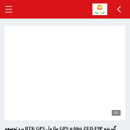
گیرنده GPS u-blox ZED-F9P ماژول RTK GPS برد توسعه