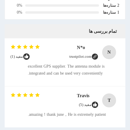
0%
0%
مام بررسی ها
N*o
N
trustpilot.com
مفید (1)
excellent GPS supplier. The antenna module is
integrated and can be used very conveniently.
Travis
T
مفید (5)
amazing！thank june，He is extremely patient.