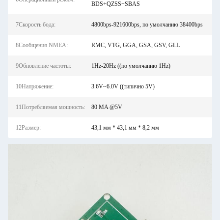
BDS+QZSS+SBAS
7Скорость бода:
4800bps-921600bps, по умолчанию 38400bps
8Сообщения NMEA:
RMC, VTG, GGA, GSA, GSV, GLL
9Обновление частоты:
1Hz-20Hz ((по умолчанию 1Hz)
10Напряжение:
3.6V~6.0V ((типично 5V)
11Потребляемая мощность:
80 MA @5V
12Размер:
43,1 мм * 43,1 мм * 8,2 мм