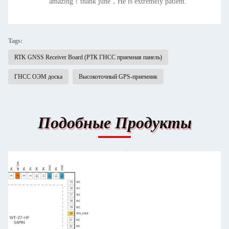
amazing！thank june，He is extremely patient.
Tags:
RTK GNSS Receiver Board (РТК ГНСС приемная панель)
ГНСС ОЭМ доска
Высокоточный GPS-приемник
Подобные Продукты