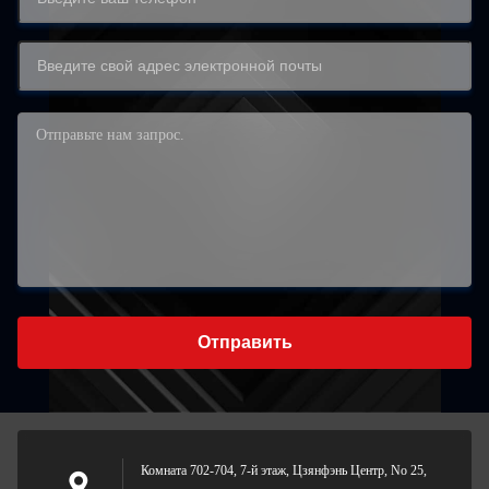
Отправить
Комната 702-704, 7-й этаж, Цзянфэнь Центр, No 25,