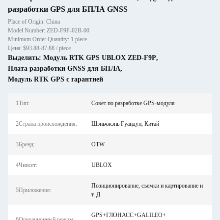
разработки GPS для БПЛА GNSS
Place of Origin: China
Model Number: ZED-F9P-02B-00
Minimum Order Quantity: 1 piece
Цена: $93.88-87.88 / piece
Выделить:
Модуль RTK GPS UBLOX ZED-F9P
,
Плата разработки GNSS для БПЛА
,
Модуль RTK GPS с гарантией
1Тип:
Совет по разработке GPS-модуля
2Страна происхождения:
Шэньчжэнь Гуандун, Китай
3Бренд:
OTW
4Чипсет:
UBLOX
Позиционирование, съемки и картирование и
5Приложение:
т. Д.
GPS+ГЛОНАСС+GALILEO+
6Операционный режим: