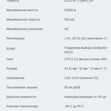
Точность
00,01 м + 1 ppm CEP
Максимальная высота
50000 м
Максимальная скорость
500 м/с
Максимальное ускорение
4G
Регенерация
1 Hz -20 Hz ((по умолчанию 1 Hz)
Поддержка вывода необработан
RAWX
GNSS
Порт
2 PCS 1,0 мм расстояние 4Pins
Размер
43.11 мм * 30 мм * 13 мм (+/- 0,5 
Напряжение
3.6V~6.0V ((типично 5V)
Потребление энергии
80 мА @5В
Диапазон влажности
Неконденсирующее от 5% до 9
Рабочая температура
-40°C до 85°C