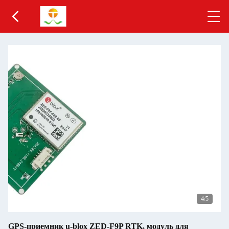
4
/5
GPS-приемник u-blox ZED-F9P RTK, модуль для