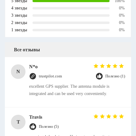
5 звезды
100%
4 звезды
0%
3 звезды
0%
2 звезды
0%
1 звезды
0%
Все отзывы
N*o
N
trustpilot.com
Полезно (1)
excellent GPS supplier. The antenna module is
integrated and can be used very conveniently.
Travis
T
Полезно (5)