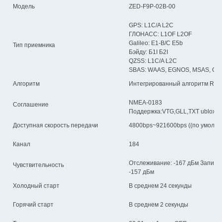
Модель
ZED-F9P-02B-00
GPS: L1C/A L2C
ГЛОНАСС: L1OF L2OF
Galileo: E1-B/C E5b
Тип приемника
Бэйду: Б1I Б2I
QZSS: L1C/A L2C
SBAS: WAAS, EGNOS, MSAS, GA
Алгоритм
Интегрированный алгоритм RTK
NMEA-0183
Соглашение
Поддержка:VTG,GLL,TXT ublox
Доступная скорость передачи
4800bps~921600bps ((по умолча
Канал
184
Отслеживание: -167 дБм Запись:
Чувствительность
-157 дБм
Холодный старт
В среднем 24 секунды
Горячий старт
В среднем 2 секунды