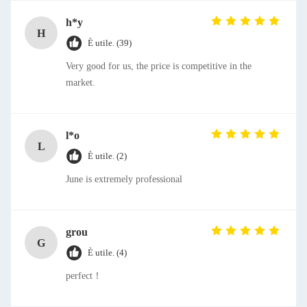
h*y
H
È utile. (39)
Very good for us, the price is competitive in the
market.
l*o
L
È utile. (2)
June is extremely professional
grou
G
È utile. (4)
perfect！