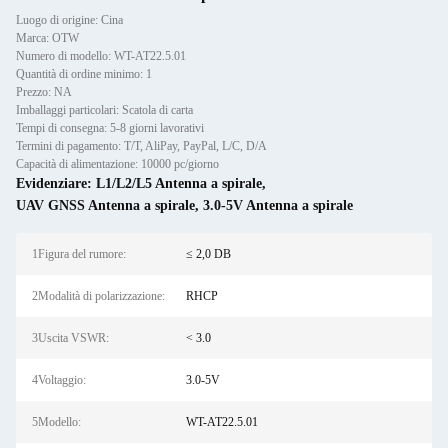
Luogo di origine: Cina
Marca: OTW
Numero di modello: WT-AT22.5.01
Quantità di ordine minimo: 1
Prezzo: NA
Imballaggi particolari: Scatola di carta
Tempi di consegna: 5-8 giorni lavorativi
Termini di pagamento: T/T, AliPay, PayPal, L/C, D/A
Capacità di alimentazione: 10000 pc/giorno
Evidenziare:
L1/L2/L5 Antenna a spirale
,
UAV GNSS Antenna a spirale
,
3.0-5V Antenna a spirale
1Figura del rumore:
≤ 2,0 DB
2Modalità di polarizzazione:
RHCP
3Uscita VSWR:
< 3.0
4Voltaggio:
3.0-5V
5Modello:
WT-AT22.5.01