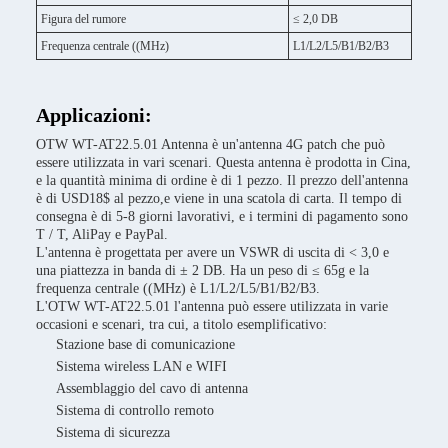
Figura del rumore
≤ 2,0 DB
Frequenza centrale ((MHz)
L1/L2/L5/B1/B2/B3
Applicazioni:
OTW WT-AT22.5.01 Antenna è un'antenna 4G patch che può
essere utilizzata in vari scenari. Questa antenna è prodotta in Cina,
e la quantità minima di ordine è di 1 pezzo. Il prezzo dell'antenna
è di USD18$ al pezzo,e viene in una scatola di carta. Il tempo di
consegna è di 5-8 giorni lavorativi, e i termini di pagamento sono
T / T, AliPay e PayPal.
L'antenna è progettata per avere un VSWR di uscita di < 3,0 e
una piattezza in banda di ± 2 DB. Ha un peso di ≤ 65g e la
frequenza centrale ((MHz) è L1/L2/L5/B1/B2/B3.
L'OTW WT-AT22.5.01 l'antenna può essere utilizzata in varie
occasioni e scenari, tra cui, a titolo esemplificativo:
Stazione base di comunicazione
Sistema wireless LAN e WIFI
Assemblaggio del cavo di antenna
Sistema di controllo remoto
Sistema di sicurezza