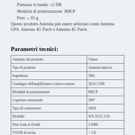
Piattazza in banda: ±2 DB
Modalità di polarizzazione: RHCP
Peso: ≤ 65 g
Questo prodotto Antenna può essere utilizzato come Antenna
GPS, Antenna 4G Patch e Antenna 4G Patch.
Parametri tecnici:
Attributo del prodotto
Valore
Tipo di prodotto
Antenna adesiva
Impedenza
50Ω
Guadagno dell'amplificatore a basso rumore
28.0±3 DB
Modalità di polarizzazione
RHCP
Copertura orizzontale
360°
Tipo di connessione
SMA
Modello
WT-AT22.5.01
Max Gain al Zenith
2.0dBi
VSWR di uscita
< 3.0