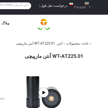
درخواست نقل قول
|
Persian
وبلاگ
خانه
محصولات
آنتن
WT-AT225.01 آنتن مارپیچی
WT-AT225.01 آنتن مارپیچی
مقدا