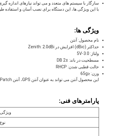
سازگار با سیستم های متعدد و می تواند نیازهای اندازه گیری
با این ویژگی ها، این دستگاه برای نصب آسان و استفاده 
ویژگی ها:
نام محصول: آنتن
حداکثر (dBic) افزایش در Zenith: 2.0dBi
ولتاژ: 3.0-5V
مسطحیت در باند: ±2 DB
حالت قطبی شدن: RHCP
وزن: ≤65g
این محصول آنتن می تواند به عنوان آنتن GPS، آنتن 4G Patch و آنتن 4G Patch استفاده شود.
پارامترهای فنی:
ویژگی
نوع