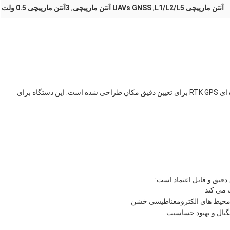
آنتن مارپیچی L1/L2/L5
,
UAVs GNSS آنتن مارپیچی
,
3آنتن مارپیچی 0.5 ولت
این دستگاه در درجه اول برای دریافت سیگنال های ماهواره ای RTK GPS برای تعیین دقیق مکان طراحی شده است. این دستگاه برای
دقیق و قابل اعتماد است:
ت می کند
ر محیط های الکترومغناطیسی خشن
گنال و بهبود حساسیت