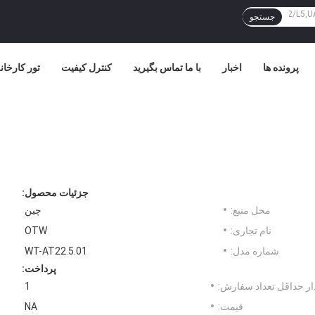
جستجو
پرونده ها
اخبار
با ما تماس بگیرید
کنترل کیفیت
تور کارخان
جزئیات محصول:
محل منبع:
چین
نام تجاری:
OTW
شماره مدل:
WT-AT22.5.01
پرداخت:
ر حداقل تعداد سفارش:
1
قیمت:
NA