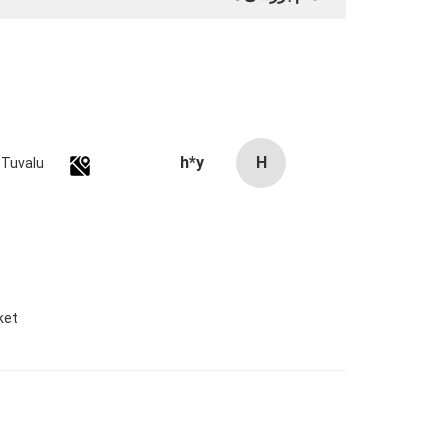
h*y
H
Tuvalu
et.