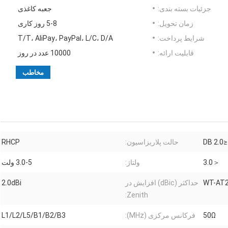
جزئیات بسته بندی:
جعبه کاغذی
زمان تحویل:
5-8 روز کاری
شرایط پرداخت:
T/T، AliPay، PayPal، L/C، D/A
قابلیت ارائه:
10000 عدد در روز
مخاطب
≤2.0 DB
حالت پلاریزاسیون:
RHCP
＜3.0
ولتاژ:
3.0-5 ولت
WT-AT2
حداکثر (dBic) افزایش در
2.0dBi
Zenith:
50Ω
فرکانس مرکزی (MHz):
L1/L2/L5/B1/B2/B3