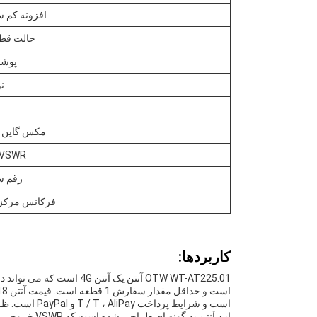
افزونه کم س
حالت قط
پوش
ن
مکس گاین د
VSWR خروجی
رقم س
فرکانس مرکز ((z
کاربردها:
OTW WT-AT225.01 آنتن یک آن
است و شرایط پرداخت T / T ، AliPay و PayPal است. ظرفیت عرضه این آنتن 10000 عدد / روز است.