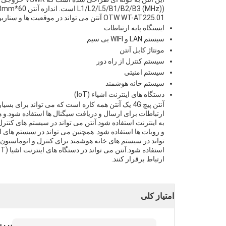
((MHz) L1/L2/L5/B1/B2/B3 است. اندازه آنتن 60*28mm است.
OTW WT-AT225.01 آنتن می تواند در موقعیت ها و سناریوهای مختلف استفاده شود، از جمله اما محدود به:
ایستگاه پایه ارتباطات
سیستم LAN و WIFI بی سیم
مونتاژ کابل آنتن
سیستم کنترل از راه دور
سیستم امنیتی
سیستم خانه هوشمند
دستگاه های اینترنت اشیاء (IoT)
آنتن پیچ 4G یک آنتن همه کاره است که می تواند برای
به اینترنت استفاده شود.آنتن می تواند در سیستم های کنترل 
و روبات ها استفاده شود. همچنین می تواند در سیستم های ا
تواند در سیستم های خانه هوشمند برای کنترل و اتوماسیون 
ارتباط برقرار کنند.
امتیاز کلی
بررس