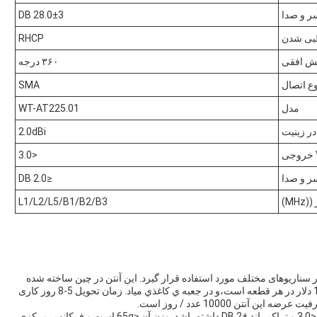
ر و صدا
28.0±3 DB
بی شدن
RHCP
ش افقی
۳۶۰ درجه
وع اتصال
SMA
مدل
WT-AT225.01
ر زینیت
2.0dBi
<3.0
ر و صدا
≤2.0 DB
MH)
L1/L2/L5/B1/B2/B3
تن 4G است که می تواند در سناریوهای مختلف مورد استفاده قرار گیرد. این آنتن در چین ساخته شده
است و حداقل مقدار سفارش 1 قطعه است. قیمت آنتن 18 دلار در هر قطعه است،و در جعبه ي کاغذي مياد. زمان تحویل 5-8 روز کاری
این آنتن به گونه ای طراحی شده است که VSWR خروجی <3.0 و تراکم باند ±2 DB داشته باشد. وزن آن ≤65g است و فرکانس مرکزی