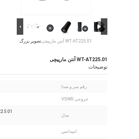
WT-AT225.01 آنتن مارپیچی
تصویر بزرگ :
WT-AT225.01 آنتن مارپیچی
توضیحات
رقم سر و صدا:
خروجی VSWR:
2.5.01
مدل:
امپدانس: