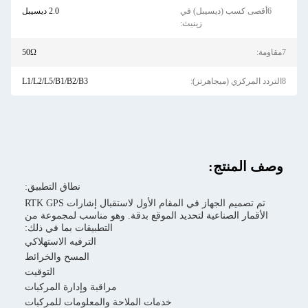
6أقصى كسب (ديسيبل) في
2.0 ديسيبل
زينيث:
50Ω
L1/L2/L5/B1/B2/B3
صف المنتج:
نطاق التطبيق:
تم تصميم الجهاز في المقام الأول لاستقبال إشارات RTK GPS
الأقمار الصناعية لتحديد الموقع بدقة. وهو مناسب لمجموعة من
التطبيقات بما في ذلك:
الترفيه الاستهلاكي
المسح والخرائط
التوقيت
مراقبة وإدارة المركبات
خدمات الملاحة والمعلومات للمركبات