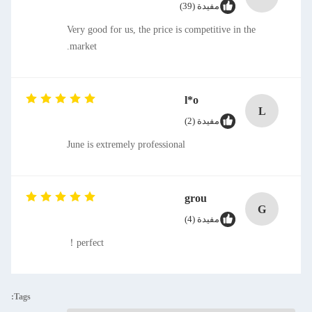
مفيدة (39)
Very good for us, the price is competitive in the
market.
l*o
L
مفيدة (2)
June is extremely professional
grou
G
مفيدة (4)
perfect！
Tags: