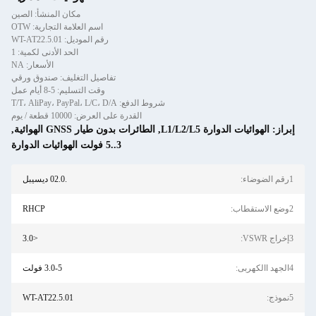
مكان المنشأ: الصين
اسم العلامة التجارية: OTW
رقم الموديل: WT-AT22.5.01
الحد الأدنى لكمية: 1
الأسعار: NA
تفاصيل التغليف: صندوق ورقي
وقت التسليم: 5-8 أيام عمل
شروط الدفع: T/T، AliPay، PayPal، L/C، D/A
القدرة على العرض: 10000 قطعة / يوم
راز:
الهوائيات الدوارة L1/L2/L5
,
الطائرات بدون طيار GNSS الهوائية
,
3..5 فولت الهوائيات الدوارة
.02.0 ديسيبل
RHCP
<3.0
3.0-5 فولت
WT-AT22.5.01