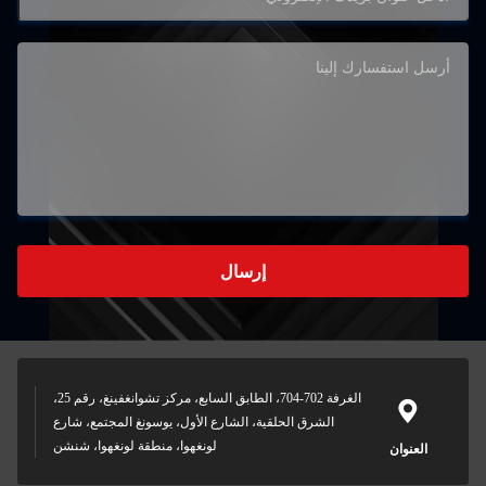
إرسال
الغرفة 702-704، الطابق السابع، مركز تشوانغفينغ، رقم 25،
الشرق الحلقية، الشارع الأول، يوسونغ المجتمع، شارع
لونغهوا، منطقة لونغهوا، شنشن
العنوان