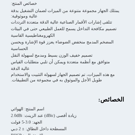
خصائص المنتج:
يمتلك الجهاز مجموعة متنوعة من الميزات لضمان التشغيل بدقة
عالية وموثوقية:
تتلقى إشارات الأقمار الصناعية عالية الدقة متعددة الترددات
تصميم مكافحة التداخل يسمح للعمل الطبيعي حتى في البيئات
الكهرومغناطيسية القاسية
المضخم المدمج منخفض الضوضاء يعزز قوة الإشارة ويحسن
الحساسية
تصميم خفيف الوزن بسيط ومدمج لسهولة النقل
متوافق مع أنظمة متعددة ويمكن أن تلبي متطلبات القياس
عالية الدقة
مع هذه الميزات، تم تصميم الجهاز لسهولة التثبيت والاستخدام
طويل الأجل والموثوق به في مجموعة من التطبيقات.
لخصائص:
اسم المنتج: الهوائي
زيادة أقصى (dBic) عند الزينث: 2.0dBi
الجهد: 3.0-5 فولت
المسطحة داخل النطاق: ± 2 دبي