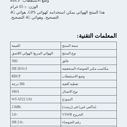
وضع الاستقطاب: RHCP
الوزن: ≤ 65 غرام
هذا المنتج الهوائي يمكن استخدامه كهوائي GPS، هوائي 4G
التصحيح، وهوائي 4G التصحيح.
لمعلمات التقنية:
سمة المنتج
القيمة
نوع المنتج
الهوائي المربع/ الهوائي اللاصق
عائق
50Ω
مكاسب مكبر الضوضاء المنخفضة
28.0±3 DB
وضع الاستقطاب
RHCP
تغطية أفقية
360 درجة
نوع الاتصال
SMA
النموذج
WT-AT22.5.01
(ماكس غين) في (زينيث)
2.0dBi
الخروج VSWR
<3.0
رقم الضوضاء
≤2.0 DB