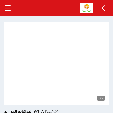
3
/5
WT-AT22.5.01 الهوائيات المدارية