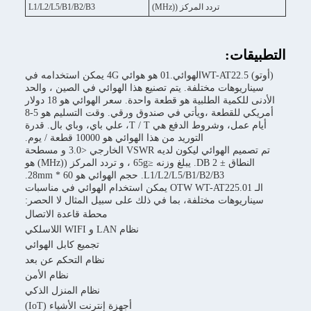
تردد المركز ((MHz)
L1/L2/L5/B1/B2/B3
لتطبيقات:
(أوتو) WT-AT22.5الهوائي.01 هو هوائي 4G يمكن استخدامه في
سيناريوهات مختلفة. يتم تصنيع هذا الهوائي في الصين ، والحد
الأدنى للكمية الطلبية هو قطعة واحدة. سعر الهوائي هو 18 دولار
أمريكي للقطعة ،ويأتي في صندوق ورقي. وقت التسليم هو 5-8
أيام عمل، وشروط الدفع هي T / T، علي باي، وباي بال. قدرة
التوريد من هذا الهوائي هو 10000 قطعة / يوم.
تم تصميم الهوائي ليكون لديه VSWR الخارجي <3.0 و مسطحة
النطاق ± 2 DB. يبلغ وزنه ≤65g ، و تردد المركز ((MHz) هو
L1/L2/L5/B1/B2/B3. حجم الهوائي هو 60 * 28mm.
الـ OTW WT-AT225.01 يمكن استخدام الهوائي في مناسبات
سيناريوهات مختلفة، بما في ذلك على سبيل المثال لا الحصر:
محطة قاعدة الاتصال
نظام LAN و WIFI اللاسلكي
تجميع كابل الهوائي
نظام التحكم عن بعد
نظام الأمن
نظام المنزل الذكي
أجهزة إنترنت الأشياء (IoT)