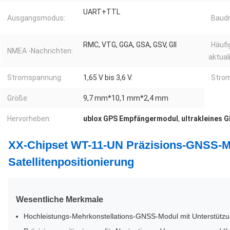
UART+TTL
Ausgangsmodus:
Baudr
RMC, VTG, GGA, GSA, GSV, Gll
Häufi
NMEA -Nachrichten:
aktual
Stromspannung:
1,65 V bis 3,6 V.
Strom
Größe:
9,7 mm*10,1 mm*2,4 mm
Hervorheben:
ublox GPS Empfängermodul
,
ultrakleines 
XX-Chipset WT-11-UN Präzisions-GNSS
Satellitenpositionierung
Wesentliche Merkmale
Hochleistungs-Mehrkonstellations-GNSS-Modul mit Unterstüt