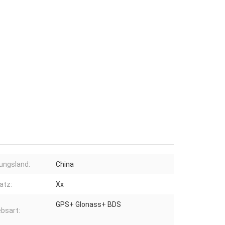
ungsland:
China
atz:
Xx
GPS+ Glonass+ BDS
ebsart: