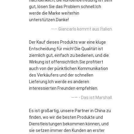
nachdenklich, die Kundenbetreuung ist sehr
gut, lösen Sie das Problem schnell.Ich
werde die Marke weiterhin
unterstützen.Danke!
—— Giancarlo kommt aus Italien.
Der Kauf dieses Produkts war eine kluge
Entscheidung für mich! Die Qualität ist
ziemlich gut, einfach zu bedienen, und die
Wirkung ist offensichtlich.Sie profitiert
auch von der pünktlichen Kommunikation
des Verkäufers und der schnellen
Lieferung.Ich werde es anderen
interessierten Freunden empfehlen.
—— - Das ist Marshall.
Es ist großartig, unsere Partner in China zu
finden, wo wir die besten Produkte und
Dienstleistungen bekommen können, und
sie setzen immer den Kunden an erster