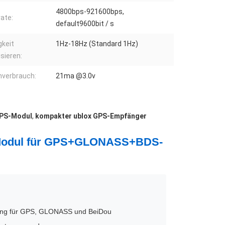
4800bps-921600bps,
ate:
default9600bit / s
gkeit
1Hz-18Hz (Standard 1Hz)
isieren:
verbrauch:
21ma @3.0v
GPS-Modul
,
kompakter ublox GPS-Empfänger
-Modul für GPS+GLONASS+BDS-
zung für GPS, GLONASS und BeiDou